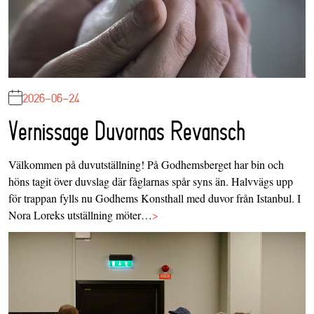
2026-06-24
Vernissage Duvornas Revansch
Välkommen på duvutställning! På Godhemsberget har bin och
höns tagit över duvslag där fåglarnas spår syns än. Halvvägs upp
för trappan fylls nu Godhems Konsthall med duvor från Istanbul. I
Nora Loreks utställning möter…
>