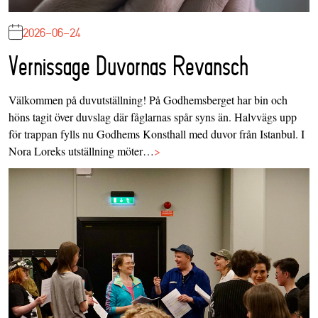
2026-06-24
Vernissage Duvornas Revansch
Välkommen på duvutställning! På Godhemsberget har bin och
höns tagit över duvslag där fåglarnas spår syns än. Halvvägs upp
för trappan fylls nu Godhems Konsthall med duvor från Istanbul. I
Nora Loreks utställning möter…
>