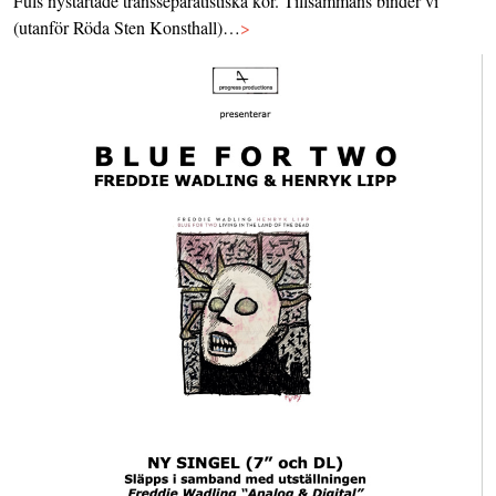
Fuls nystartade transseparatistiska kör. Tillsammans binder vi
(utanför Röda Sten Konsthall)…
>