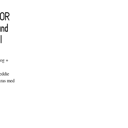
FOR
and
l
log +
"
eddie
iras med