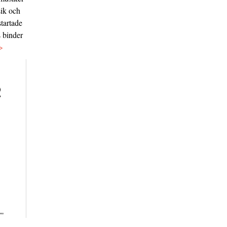
sik och
tartade
s binder
>