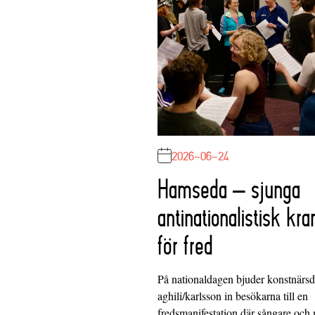
2026-06-24
Hamseda – sjunga
antinationalistisk kra
för fred
På nationaldagen bjuder konstnärs
aghili/karlsson in besökarna till en
fredsmanifestation där sångare och