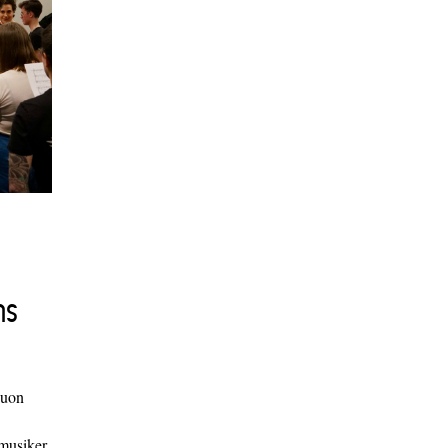
ns
duon
 musiker