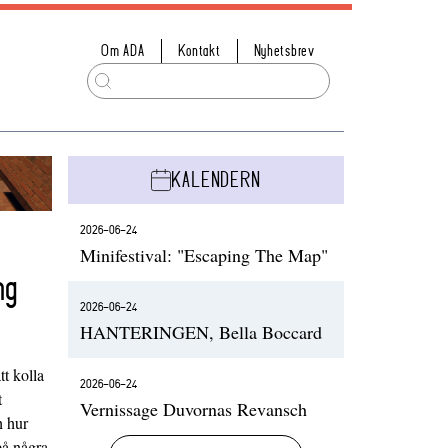
Om ADA
Kontakt
Nyhetsbrev
KALENDERN
2026-06-24
Minifestival: "Escaping The Map"
ng
2026-06-24
HANTERINGEN, Bella Boccard
t kolla
2026-06-24
t
Vernissage Duvornas Revansch
h hur
på några