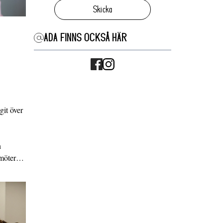
Skicka
ADA FINNS OCKSÅ HÄR
it över
n
g möter…