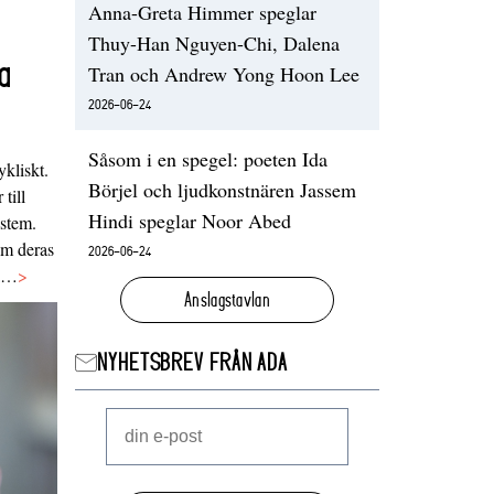
Anna-Greta Himmer speglar
Thuy-Han Nguyen-Chi, Dalena
a
Tran och Andrew Yong Hoon Lee
2026-06-24
Såsom i en spegel: poeten Ida
ykliskt.
Börjel och ljudkonstnären Jassem
 till
Hindi speglar Noor Abed
ystem.
 om deras
2026-06-24
va…
>
Anslagstavlan
NYHETSBREV FRÅN ADA