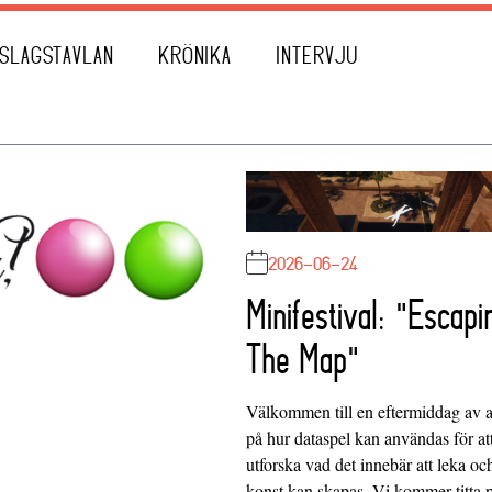
SLAGSTAVLAN
KRÖNIKA
INTERVJU
2026-06-24
Minifestival: "Escapi
The Map"
Välkommen till en eftermiddag av at
på hur dataspel kan användas för at
utforska vad det innebär att leka oc
konst kan skapas. Vi kommer titta 