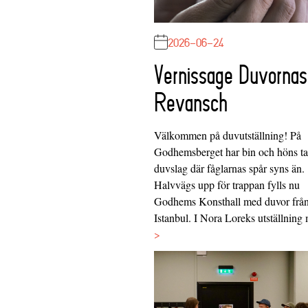
2026-06-24
Vernissage Duvornas
Revansch
Välkommen på duvutställning! På
Godhemsberget har bin och höns tag
duvslag där fåglarnas spår syns än.
Halvvägs upp för trappan fylls nu
Godhems Konsthall med duvor frå
Istanbul. I Nora Loreks utställnin
>