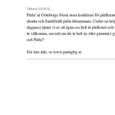
Publicerat 2013.05.04
Pärla! är Göteborgs första stora konferens för pärlkreatö
skratta och framförallt pärla tillsammans. Under en hel
dagpass) njuter vi av att ägna oss helt åt pärlkonst och
är välkomna, oavsett om du är helt ny eller gammal i
och Pärla!!
För mer info, se www.parlagbg.se