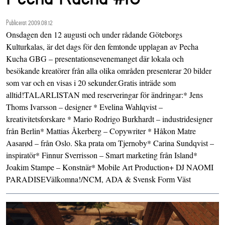
Publicerat 2009.08.12
Onsdagen den 12 augusti och under rådande Göteborgs
Kulturkalas, är det dags för den femtonde upplagan av Pecha
Kucha GBG – presentationsevenemanget där lokala och
besökande kreatörer från alla olika områden presenterar 20 bilder
som var och en visas i 20 sekunder.Gratis inträde som
alltid!TALARLISTAN med reserveringar för ändringar:* Jens
Thoms Ivarsson – designer * Evelina Wahlqvist –
kreativitetsforskare * Mario Rodrigo Burkhardt – industridesigner
från Berlin* Mattias Åkerberg – Copywriter * Håkon Matre
Aasarød – från Oslo. Ska prata om Tjernoby* Carina Sundqvist –
inspiratör* Finnur Sverrisson – Smart marketing från Island*
Joakim Stampe – Konstnär* Mobile Art Production+ DJ NAOMI
PARADISEVälkomna!/NCM, ADA & Svensk Form Väst