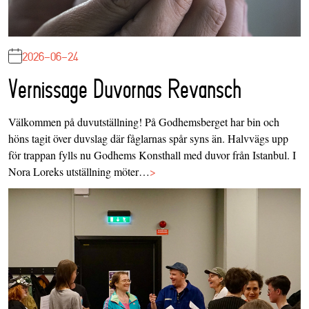
2026-06-24
Vernissage Duvornas Revansch
Välkommen på duvutställning! På Godhemsberget har bin och
höns tagit över duvslag där fåglarnas spår syns än. Halvvägs upp
för trappan fylls nu Godhems Konsthall med duvor från Istanbul. I
Nora Loreks utställning möter…
>