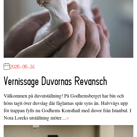
2026-06-24
Vernissage Duvornas Revansch
Välkommen på duvutställning! På Godhemsberget har bin och
höns tagit över duvslag där fåglarnas spår syns än. Halvvägs upp
för trappan fylls nu Godhems Konsthall med duvor från Istanbul. I
Nora Loreks utställning möter…
>