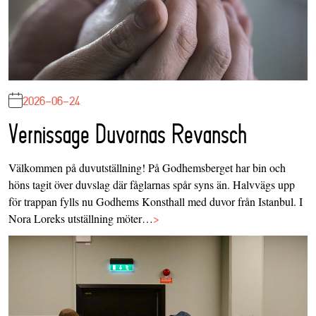
2026-06-24
Vernissage Duvornas Revansch
Välkommen på duvutställning! På Godhemsberget har bin och
höns tagit över duvslag där fåglarnas spår syns än. Halvvägs upp
för trappan fylls nu Godhems Konsthall med duvor från Istanbul. I
Nora Loreks utställning möter…
>