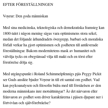
EFTER FÖRESTÄLLNINGEN
Voyeur: Den goda människan
Med sina medicinska, teknologiska och demokratiska framsteg kan
1800-talet i någon mening sägas vara optimismens stora sekel,
medan det följande århundradets övergrepp, barbari och moraliska
förfall verkar ha gjort optimismen och godheten till antikverade
föreställningar. Bakom modernitetens mask av humanitet och
välvilja tycks en obegränsad vilja till makt och en törst efter
förstörelse dölja sig.
Med utgångspunkt i Roland Schimmelpfennigs pjäs Peggy Pickit
ser Guds ansikte bjuder Voyeur in till ett samtal om godhet. Vad
kan psykoanalysen och filosofin bidra med till förståelsen av den
moderna människans inre motsättningar? Är det närvaron eller
frånvaron av godhet som driver karaktärerna i pjäsen djupare ner i
förtvivlan och självförebråelse?