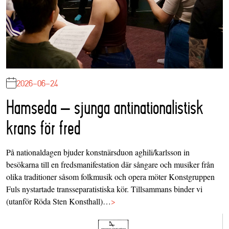
2026-06-24
Hamseda – sjunga antinationalistisk
krans för fred
På nationaldagen bjuder konstnärsduon aghili/karlsson in
besökarna till en fredsmanifestation där sångare och musiker från
olika traditioner såsom folkmusik och opera möter Konstgruppen
Fuls nystartade transseparatistiska kör. Tillsammans binder vi
(utanför Röda Sten Konsthall)…
>