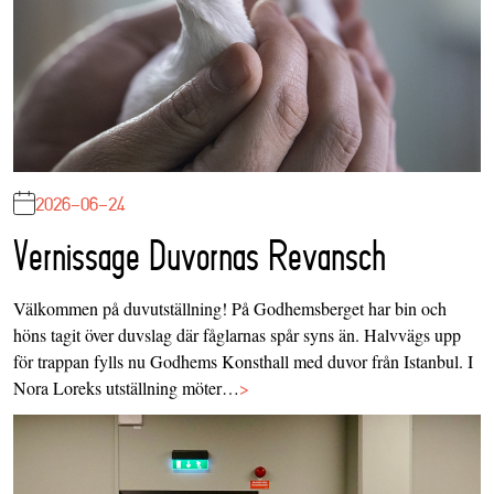
2026-06-24
Vernissage Duvornas Revansch
Välkommen på duvutställning! På Godhemsberget har bin och
höns tagit över duvslag där fåglarnas spår syns än. Halvvägs upp
för trappan fylls nu Godhems Konsthall med duvor från Istanbul. I
Nora Loreks utställning möter…
>