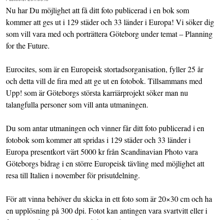
Nu har Du möjlighet att få ditt foto publicerad i en bok som
kommer att ges ut i 129 städer och 33 länder i Europa! Vi söker dig
som vill vara med och porträttera Göteborg under temat – Planning
for the Future.
Eurocites, som är en Europeisk stortadsorganisation, fyller 25 år
och detta vill de fira med att ge ut en fotobok. Tillsammans med
Upp! som är Göteborgs största karriärprojekt söker man nu
talangfulla personer som vill anta utmaningen.
Du som antar utmaningen och vinner får ditt foto publicerad i en
fotobok som kommer att spridas i 129 städer och 33 länder i
Europa presentkort värt 5000 kr från Scandinavian Photo vara
Göteborgs bidrag i en större Europeisk tävling med möjlighet att
resa till Italien i november för prisutdelning.
För att vinna behöver du skicka in ett foto som är 20×30 cm och ha
en upplösning på 300 dpi. Fotot kan antingen vara svartvitt eller i