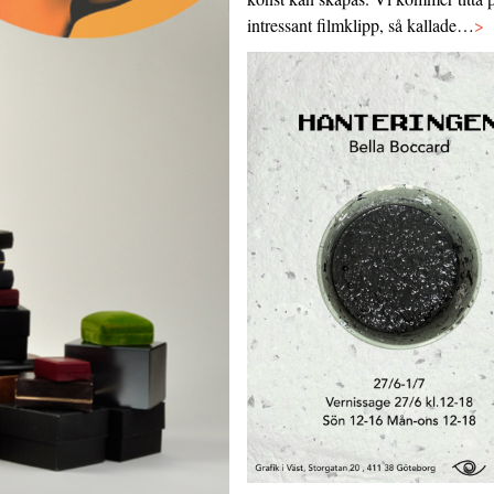
intressant filmklipp, så kallade…
>