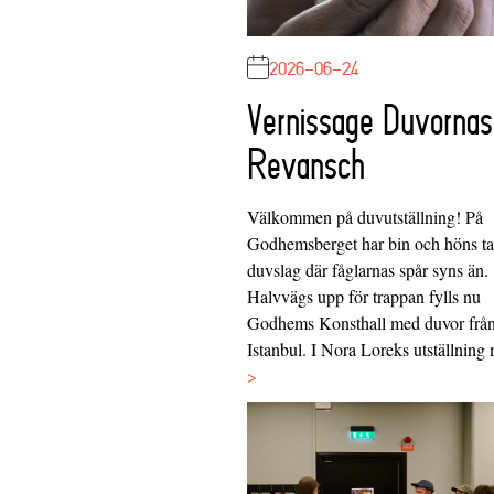
2026-06-24
Vernissage Duvornas
Revansch
Välkommen på duvutställning! På
Godhemsberget har bin och höns tag
duvslag där fåglarnas spår syns än.
Halvvägs upp för trappan fylls nu
Godhems Konsthall med duvor frå
Istanbul. I Nora Loreks utställnin
>