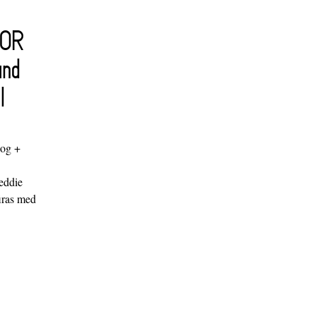
FOR
and
l
log +
"
eddie
iras med