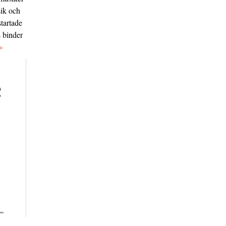
sik och
tartade
s binder
>