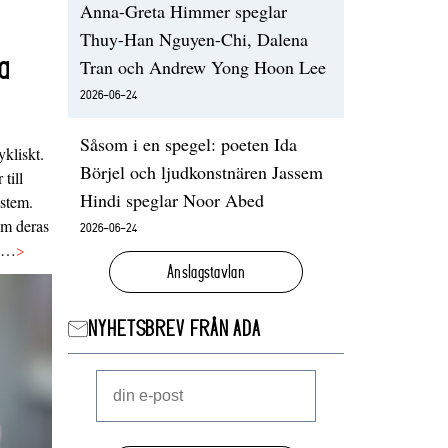
Anna-Greta Himmer speglar
Thuy-Han Nguyen-Chi, Dalena
a
Tran och Andrew Yong Hoon Lee
2026-06-24
Såsom i en spegel: poeten Ida
ykliskt.
Börjel och ljudkonstnären Jassem
 till
Hindi speglar Noor Abed
ystem.
 om deras
2026-06-24
va…
>
Anslagstavlan
NYHETSBREV FRÅN ADA