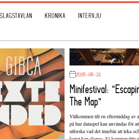
SLAGSTAVLAN
KRÖNIKA
INTERVJU
2026-06-24
Minifestival: "Escapi
The Map"
Välkommen till en eftermiddag av at
på hur dataspel kan användas för at
utforska vad det innebär att leka oc
konst kan skapas. Vi kommer titta 