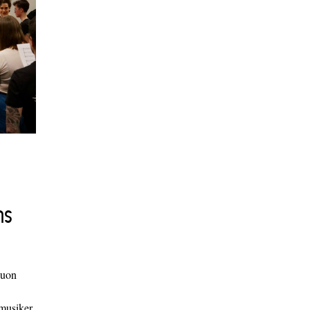
ns
duon
 musiker