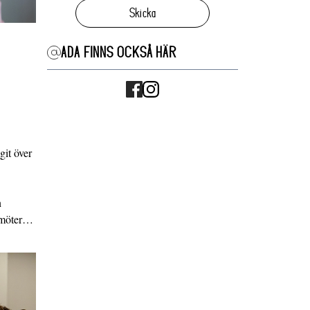
Skicka
ADA FINNS OCKSÅ HÄR
it över
n
g möter…