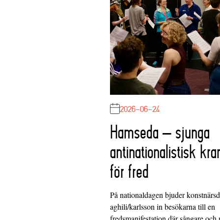
2026-06-24
Hamseda – sjunga
antinationalistisk kra
för fred
På nationaldagen bjuder konstnärs
aghili/karlsson in besökarna till en
fredsmanifestation där sångare och