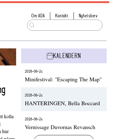
Om ADA
Kontakt
Nyhetsbrev
KALENDERN
2026-06-24
Minifestival: "Escaping The Map"
ng
2026-06-24
HANTERINGEN, Bella Boccard
t kolla
2026-06-24
t
Vernissage Duvornas Revansch
h hur
på några