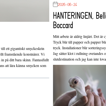
2026-06-24
HANTERINGEN, Bell
Boccard
Mitt arbete är aldrig linjärt. Det är c
Tryck blir till papper och papper blir
tryck. Installationer blir sorteringss
ill ett gigantiskt smyckeskrin
Jag sätter klot i rullning ovetandes
llt framstående konstnärer. Vi
slutdestination och jag kan inte lo
 på ditt bara skinn. Fantasifullt
chans att lära känna smycken som