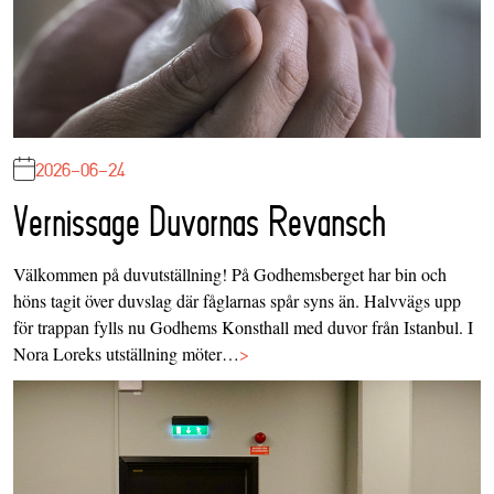
2026-06-24
Vernissage Duvornas Revansch
Välkommen på duvutställning! På Godhemsberget har bin och
höns tagit över duvslag där fåglarnas spår syns än. Halvvägs upp
för trappan fylls nu Godhems Konsthall med duvor från Istanbul. I
Nora Loreks utställning möter…
>