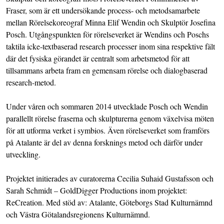
Fraser, som är ett undersökande process- och metodsamarbete
mellan Rörelsekoreograf Minna Elif Wendin och Skulptör Josefina
Posch. Utgångspunkten för rörelseverket är Wendins och Poschs
taktila icke-textbaserad research processer inom sina respektive fält
där det fysiska görandet är centralt som arbetsmetod för att
tillsammans arbeta fram en gemensam rörelse och dialogbaserad
research-metod.
Under våren och sommaren 2014 utvecklade Posch och Wendin
parallellt rörelse fraserna och skulpturerna genom växelvisa möten
för att utforma verket i symbios. Även rörelseverket som framförs
på Atalante är del av denna forsknings metod och därför under
utveckling.
Projektet initierades av curatorerna Cecilia Suhaid Gustafsson och
Sarah Schmidt – GoldDigger Productions inom projektet:
ReCreation. Med stöd av: Atalante, Göteborgs Stad Kulturnämnd
och Västra Götalandsregionens Kulturnämnd.