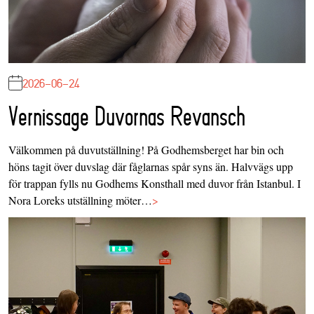
2026-06-24
Vernissage Duvornas Revansch
Välkommen på duvutställning! På Godhemsberget har bin och
höns tagit över duvslag där fåglarnas spår syns än. Halvvägs upp
för trappan fylls nu Godhems Konsthall med duvor från Istanbul. I
Nora Loreks utställning möter…
>