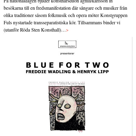
På nationaldagen bjuder konstnärsduon aghili/karlsson in
besökarna till en fredsmanifestation där sångare och musiker från
olika traditioner såsom folkmusik och opera möter Konstgruppen
Fuls nystartade transseparatistiska kör. Tillsammans binder vi
(utanför Röda Sten Konsthall)…
>