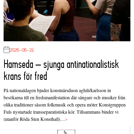
2026-06-24
Hamseda – sjunga antinationalistisk
krans för fred
På nationaldagen bjuder konstnärsduon aghili/karlsson in
besökarna till en fredsmanifestation där sångare och musiker från
olika traditioner såsom folkmusik och opera möter Konstgruppen
Fuls nystartade transseparatistiska kör. Tillsammans binder vi
(utanför Röda Sten Konsthall)…
>