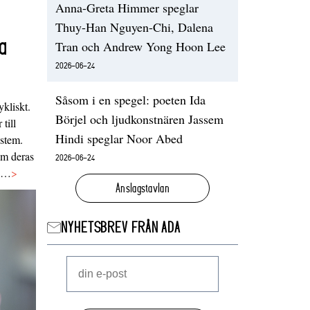
Anna-Greta Himmer speglar
Thuy-Han Nguyen-Chi, Dalena
a
Tran och Andrew Yong Hoon Lee
2026-06-24
Såsom i en spegel: poeten Ida
ykliskt.
Börjel och ljudkonstnären Jassem
 till
Hindi speglar Noor Abed
ystem.
 om deras
2026-06-24
va…
>
Anslagstavlan
NYHETSBREV FRÅN ADA