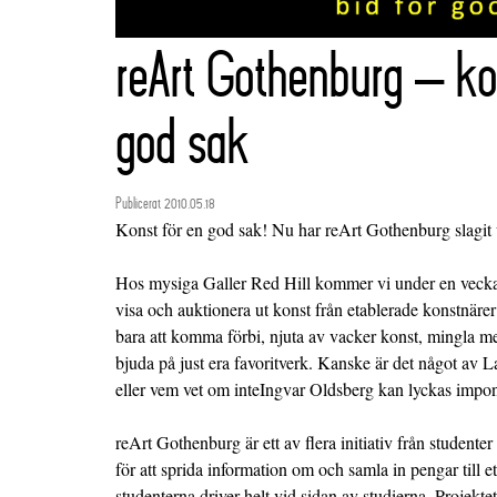
reArt Gothenburg – ko
god sak
Publicerat 2010.05.18
Konst för en god sak! Nu har reArt Gothenburg slagit
Hos mysiga Galler Red Hill kommer vi under en vecka, 
visa och auktionera ut konst från etablerade konstnäre
bara att komma förbi, njuta av vacker konst, mingla m
bjuda på just era favoritverk. Kanske är det något av La
eller vem vet om inteIngvar Oldsberg kan lyckas impon
reArt Gothenburg är ett av flera initiativ från student
för att sprida information om och samla in pengar till 
studenterna driver helt vid sidan av studierna. Projekt