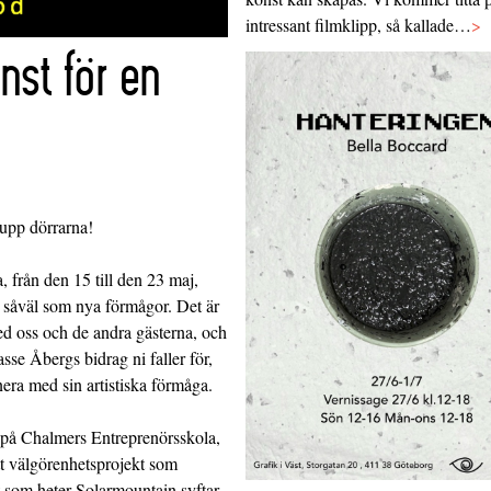
intressant filmklipp, så kallade…
>
nst för en
 upp dörrarna!
från den 15 till den 23 maj,
r såväl som nya förmågor. Det är
ed oss och de andra gästerna, och
sse Åbergs bidrag ni faller för,
era med sin artistiska förmåga.
er på Chalmers Entreprenörsskola,
ett välgörenhetsprojekt som
et som heter Solarmountain syftar