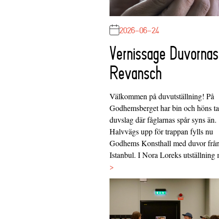
2026-06-24
Vernissage Duvornas
Revansch
Välkommen på duvutställning! På
Godhemsberget har bin och höns tag
duvslag där fåglarnas spår syns än.
Halvvägs upp för trappan fylls nu
Godhems Konsthall med duvor frå
Istanbul. I Nora Loreks utställnin
>