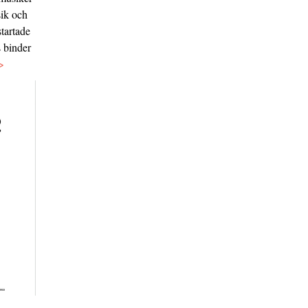
sik och
tartade
s binder
>