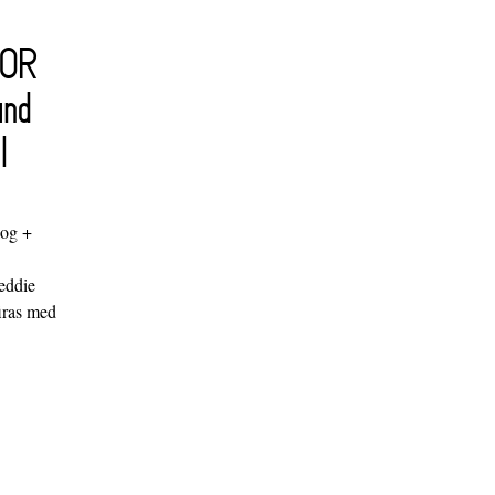
FOR
and
l
log +
"
eddie
iras med