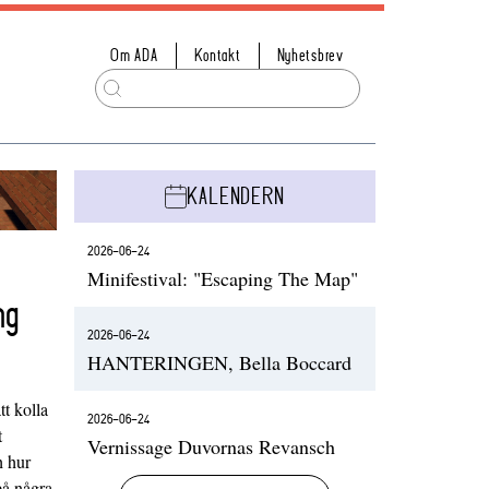
Om ADA
Kontakt
Nyhetsbrev
KALENDERN
2026-06-24
Minifestival: "Escaping The Map"
ng
2026-06-24
HANTERINGEN, Bella Boccard
t kolla
2026-06-24
t
Vernissage Duvornas Revansch
h hur
på några