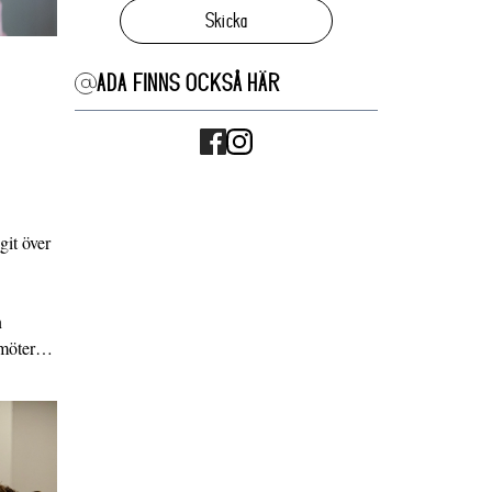
Skicka
ADA FINNS OCKSÅ HÄR
it över
n
g möter…