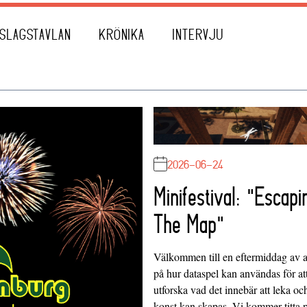
SLAGSTAVLAN
KRÖNIKA
INTERVJU
2026-06-24
Minifestival: "Escapi
The Map"
Välkommen till en eftermiddag av at
på hur dataspel kan användas för at
utforska vad det innebär att leka oc
konst kan skapas. Vi kommer titta 