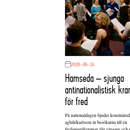
2026-06-24
Hamseda – sjunga
antinationalistisk kra
för fred
På nationaldagen bjuder konstnärs
aghili/karlsson in besökarna till en
fredsmanifestation där sångare och