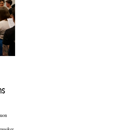
ns
duon
 musiker