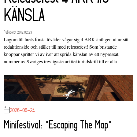
KÄNSLA
Publicerat 2012.02.23
Lagom till årets första töväder vågar sig 4 ARK äntligen ut ur sitt
redaktionside och ställer till med releasefest! Som bristande
knoppar spritter vi av iver att sprida känslan av ett nypressat
nummer av Sveriges trevligaste arkitekturtidskrift till er alla.
2026-06-24
Minifestival: "Escaping The Map"