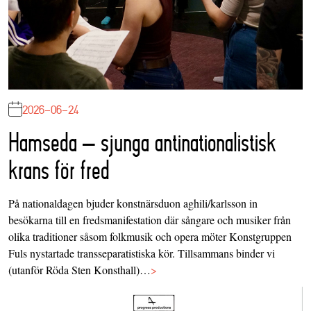
2026-06-24
Hamseda – sjunga antinationalistisk
krans för fred
På nationaldagen bjuder konstnärsduon aghili/karlsson in
besökarna till en fredsmanifestation där sångare och musiker från
olika traditioner såsom folkmusik och opera möter Konstgruppen
Fuls nystartade transseparatistiska kör. Tillsammans binder vi
(utanför Röda Sten Konsthall)…
>