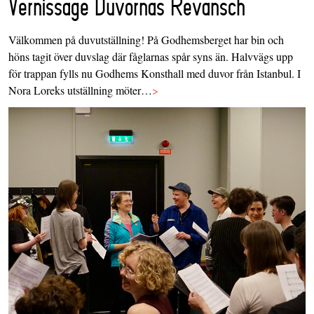
Vernissage Duvornas Revansch
Välkommen på duvutställning! På Godhemsberget har bin och
höns tagit över duvslag där fåglarnas spår syns än. Halvvägs upp
för trappan fylls nu Godhems Konsthall med duvor från Istanbul. I
Nora Loreks utställning möter…
>