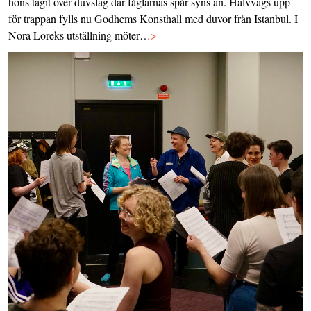
höns tagit över duvslag där fåglarnas spår syns än. Halvvägs upp
för trappan fylls nu Godhems Konsthall med duvor från Istanbul. I
Nora Loreks utställning möter…
>