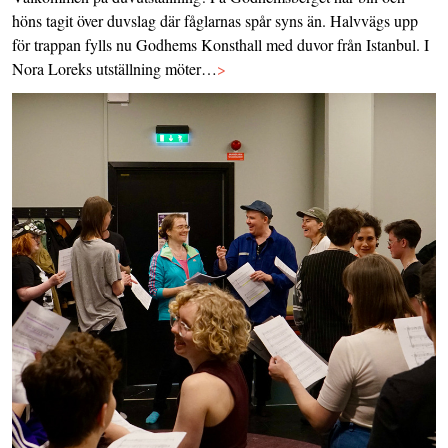
höns tagit över duvslag där fåglarnas spår syns än. Halvvägs upp
för trappan fylls nu Godhems Konsthall med duvor från Istanbul. I
Nora Loreks utställning möter…
>