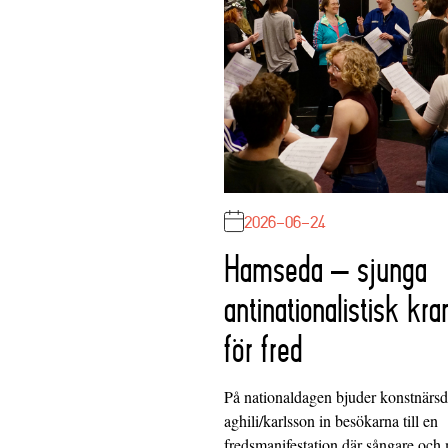
2026-06-24
Hamseda – sjunga
antinationalistisk kra
för fred
På nationaldagen bjuder konstnärs
aghili/karlsson in besökarna till en
fredsmanifestation där sångare och