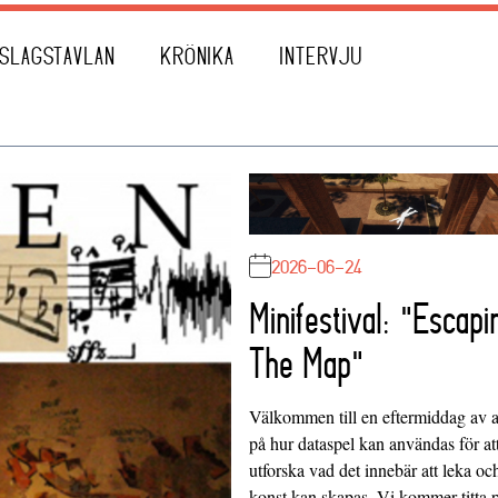
SLAGSTAVLAN
KRÖNIKA
INTERVJU
2026-06-24
Minifestival: "Escapi
The Map"
Välkommen till en eftermiddag av at
på hur dataspel kan användas för at
utforska vad det innebär att leka oc
konst kan skapas. Vi kommer titta 