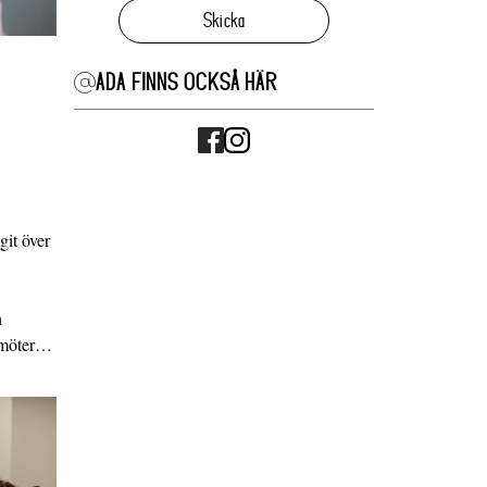
Skicka
ADA FINNS OCKSÅ HÄR
it över
n
g möter…