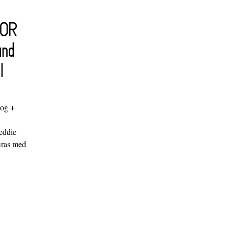
FOR
and
l
log +
"
eddie
iras med