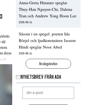
Anna-Greta Himmer speglar
Thuy-Han Nguyen-Chi, Dalena
a
Tran och Andrew Yong Hoon Lee
2026-06-24
Såsom i en spegel: poeten Ida
ykliskt.
Börjel och ljudkonstnären Jassem
 till
Hindi speglar Noor Abed
ystem.
 om deras
2026-06-24
va…
>
Anslagstavlan
NYHETSBREV FRÅN ADA