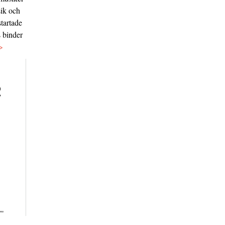
sik och
tartade
s binder
>