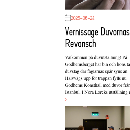
2026-06-24
Vernissage Duvornas
Revansch
Välkommen på duvutställning! På
Godhemsberget har bin och höns tag
duvslag där fåglarnas spår syns än.
Halvvägs upp för trappan fylls nu
Godhems Konsthall med duvor frå
Istanbul. I Nora Loreks utställnin
>