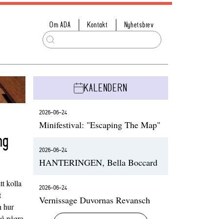
Om ADA
Kontakt
Nyhetsbrev
KALENDERN
2026-06-24
Minifestival: "Escaping The Map"
ng
2026-06-24
HANTERINGEN, Bella Boccard
t kolla
2026-06-24
t
Vernissage Duvornas Revansch
h hur
på några