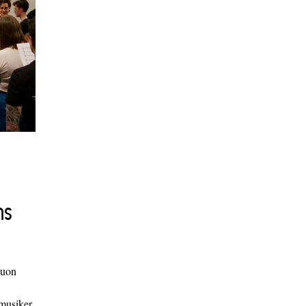
ns
duon
 musiker