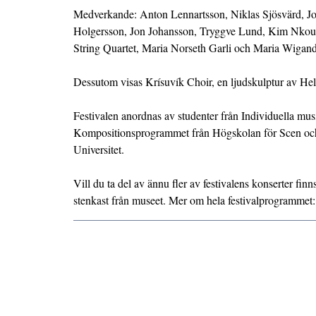
Medverkande: Anton Lennartsson, Niklas Sjösvärd, J
Holgersson, Jon Johansson, Tryggve Lund, Kim Nkou
String Quartet, Maria Norseth Garli och Maria Wigan
Dessutom visas Krísuvík Choir, en ljudskulptur av He
Festivalen anordnas av studenter från Individuella m
Kompositionsprogrammet från Högskolan för Scen oc
Universitet.
Vill du ta del av ännu fler av festivalens konserter finn
stenkast från museet. Mer om hela festivalprogrammet: 