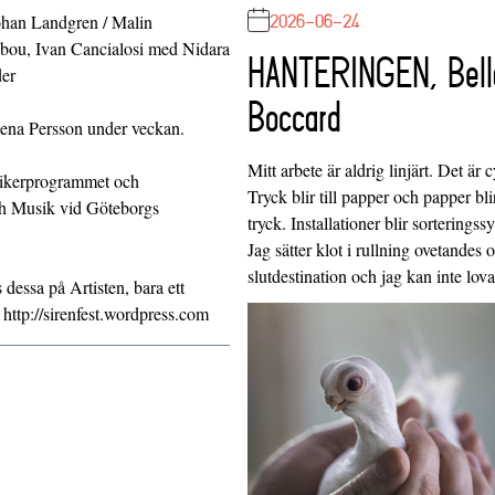
2026-06-24
ohan Landgren / Malin
bou, Ivan Cancialosi med Nidara
HANTERINGEN, Bell
der
Boccard
lena Persson under veckan.
Mitt arbete är aldrig linjärt. Det är c
usikerprogrammet och
Tryck blir till papper och papper blir
h Musik vid Göteborgs
tryck. Installationer blir sorteringss
Jag sätter klot i rullning ovetandes
slutdestination och jag kan inte lo
s dessa på Artisten, bara ett
http://sirenfest.wordpress.com