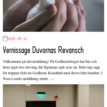
2026-06-24
Vernissage Duvornas Revansch
Välkommen på duvutställning! På Godhemsberget har bin och
höns tagit över duvslag där fåglarnas spår syns än. Halvvägs upp
för trappan fylls nu Godhems Konsthall med duvor från Istanbul. I
Nora Loreks utställning möter…
>