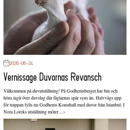
2026-06-24
Vernissage Duvornas Revansch
Välkommen på duvutställning! På Godhemsberget har bin och
höns tagit över duvslag där fåglarnas spår syns än. Halvvägs upp
för trappan fylls nu Godhems Konsthall med duvor från Istanbul. I
Nora Loreks utställning möter…
>