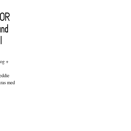
FOR
and
l
log +
"
eddie
iras med