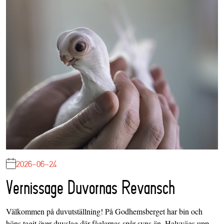
2026-06-24
Vernissage Duvornas Revansch
Välkommen på duvutställning! På Godhemsberget har bin och
höns tagit över duvslag där fåglarnas spår syns än. Halvvägs upp