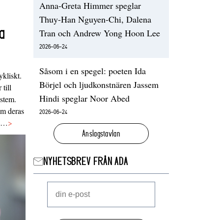
Anna-Greta Himmer speglar
Thuy-Han Nguyen-Chi, Dalena
a
Tran och Andrew Yong Hoon Lee
2026-06-24
Såsom i en spegel: poeten Ida
ykliskt.
Börjel och ljudkonstnären Jassem
 till
Hindi speglar Noor Abed
ystem.
 om deras
2026-06-24
va…
>
Anslagstavlan
NYHETSBREV FRÅN ADA