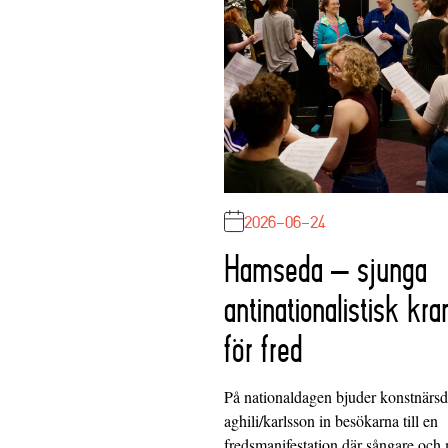
2026-06-24
Hamseda – sjunga
antinationalistisk kra
för fred
På nationaldagen bjuder konstnärs
aghili/karlsson in besökarna till en
fredsmanifestation där sångare och