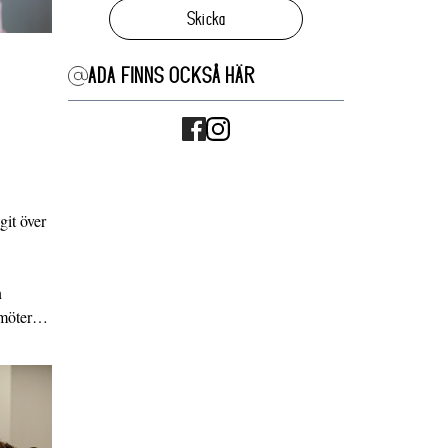
Skicka
ADA FINNS OCKSÅ HÄR
it över
n
g möter…