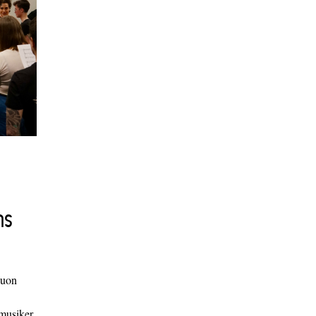
ns
duon
 musiker