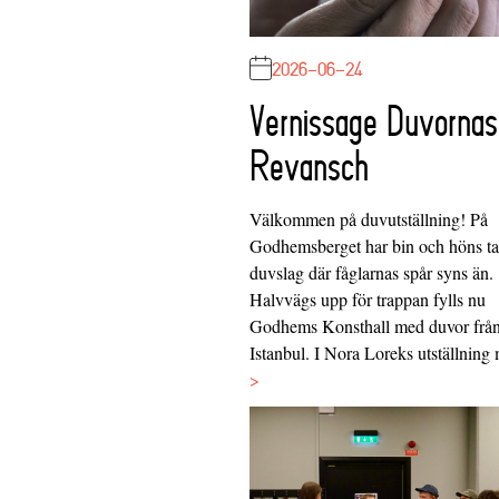
2026-06-24
Vernissage Duvornas
Revansch
Välkommen på duvutställning! På
Godhemsberget har bin och höns tag
duvslag där fåglarnas spår syns än.
Halvvägs upp för trappan fylls nu
Godhems Konsthall med duvor frå
Istanbul. I Nora Loreks utställnin
>