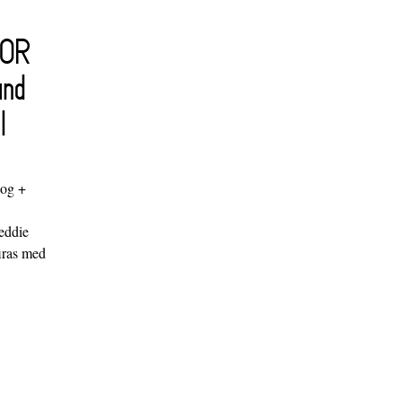
FOR
and
l
log +
"
eddie
iras med