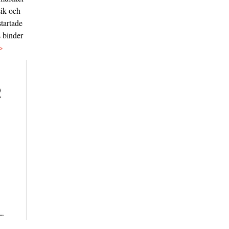
sik och
tartade
s binder
>