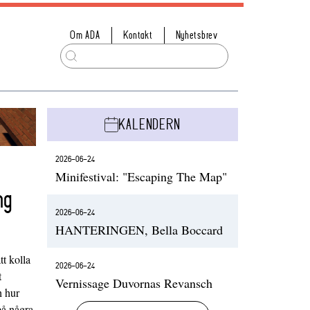
Om ADA
Kontakt
Nyhetsbrev
KALENDERN
2026-06-24
Minifestival: "Escaping The Map"
ng
2026-06-24
HANTERINGEN, Bella Boccard
t kolla
2026-06-24
t
Vernissage Duvornas Revansch
h hur
på några