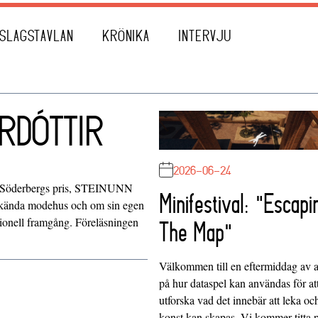
SLAGSTAVLAN
KRÖNIKA
INTERVJU
RDÓTTIR
2026-06-24
ja Söderbergs pris, STEINUNN
Minifestival: "Escapi
kända modehus och om sin egen
tionell framgång. Föreläsningen
The Map"
Välkommen till en eftermiddag av at
på hur dataspel kan användas för at
utforska vad det innebär att leka oc
konst kan skapas. Vi kommer titta 