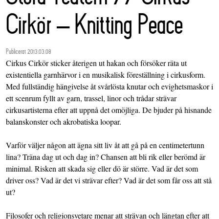
Cirkör – Knitting Peace
Publicerat 2013.03.08
Cirkus Cirkör sticker återigen ut hakan och försöker räta ut
existentiella garnhärvor i en musikalisk föreställning i cirkusform.
Med fullständig hängivelse åt svårlösta knutar och evighetsmaskor i
ett scenrum fyllt av garn, trassel, linor och trådar strävar
cirkusartisterna efter att uppnå det omöjliga. De bjuder på hisnande
balanskonster och akrobatiska loopar.
Varför väljer någon att ägna sitt liv åt att gå på en centimetertunn
lina? Träna dag ut och dag in? Chansen att bli rik eller berömd är
minimal. Risken att skada sig eller dö är större. Vad är det som
driver oss? Vad är det vi strävar efter? Vad är det som får oss att stå
ut?
Filosofer och religionsvetare menar att strävan och längtan efter att