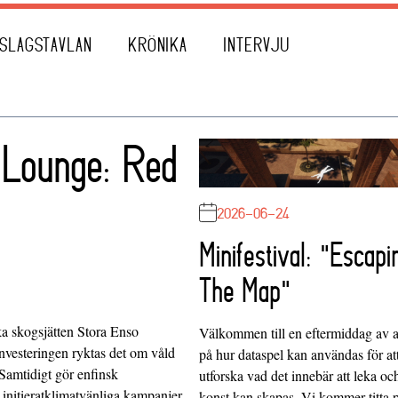
SLAGSTAVLAN
KRÖNIKA
INTERVJU
 Lounge: Red
2026-06-24
Minifestival: "Escapi
The Map"
a skogsjätten Stora Enso
Välkommen till en eftermiddag av at
investeringen ryktas det om våld
på hur dataspel kan användas för at
Samtidigt gör enfinsk
utforska vad det innebär att leka oc
initieratklimatvänliga kampanjer
konst kan skapas. Vi kommer titta 