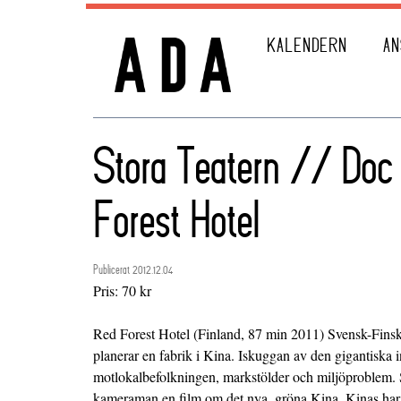
KALENDERN
AN
Stora Teatern // Doc
Forest Hotel
Publicerat 2012.12.04
Pris: 70 kr
Red Forest Hotel (Finland, 87 min 2011) Svensk-Finsk
planerar en fabrik i Kina. Iskuggan av den gigantiska 
motlokalbefolkningen, markstölder och miljöproblem. 
kameraman en film om det nya, gröna Kina. Kinas har 