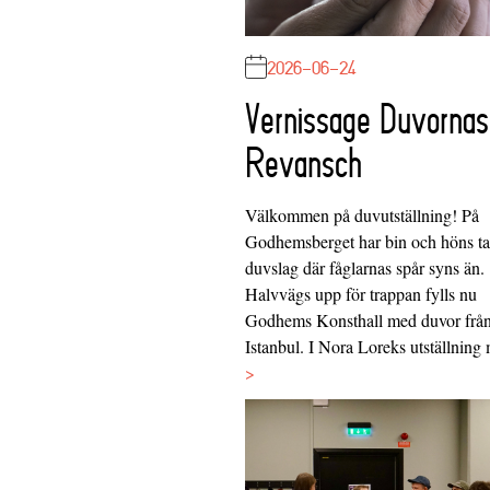
2026-06-24
Vernissage Duvornas
Revansch
Välkommen på duvutställning! På
Godhemsberget har bin och höns tag
duvslag där fåglarnas spår syns än.
Halvvägs upp för trappan fylls nu
Godhems Konsthall med duvor frå
Istanbul. I Nora Loreks utställnin
>