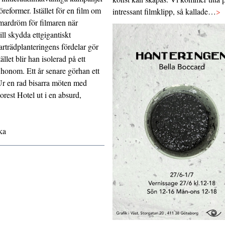
öreformer. Istället för en film om
intressant filmklipp, så kallade…
>
 mardröm för filmaren när
ll skydda ettgigantiskt
rträdplanteringens fördelar gör
ället blir han isolerad på ett
a honom. Ett år senare görhan ett
 Ur en rad bisarra möten med
est Hotel ut i en absurd,
ka