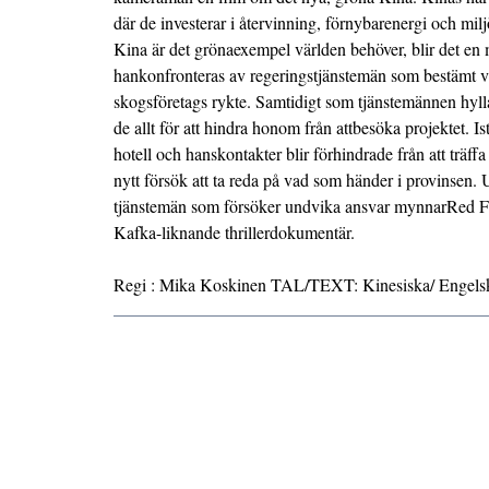
där de investerar i återvinning, förnybarenergi och milj
Kina är det grönaexempel världen behöver, blir det en
hankonfronteras av regeringstjänstemän som bestämt vi
skogsföretags rykte. Samtidigt som tjänstemännen hylla
de allt för att hindra honom från attbesöka projektet. Ist
hotell och hanskontakter blir förhindrade från att träff
nytt försök att ta reda på vad som händer i provinsen.
tjänstemän som försöker undvika ansvar mynnarRed For
Kafka-liknande thrillerdokumentär.
Regi : Mika Koskinen TAL/TEXT: Kinesiska/ Engels