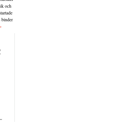
sik och
tartade
s binder
>