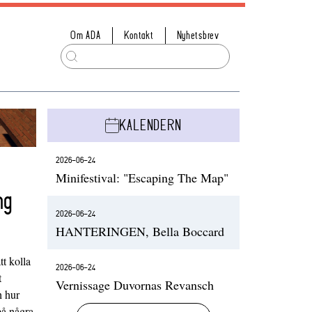
Om ADA
Kontakt
Nyhetsbrev
KALENDERN
2026-06-24
Minifestival: "Escaping The Map"
ng
2026-06-24
HANTERINGEN, Bella Boccard
t kolla
2026-06-24
t
Vernissage Duvornas Revansch
h hur
på några