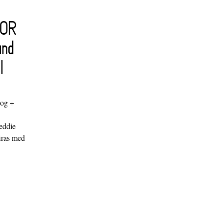
FOR
and
l
log +
"
eddie
iras med