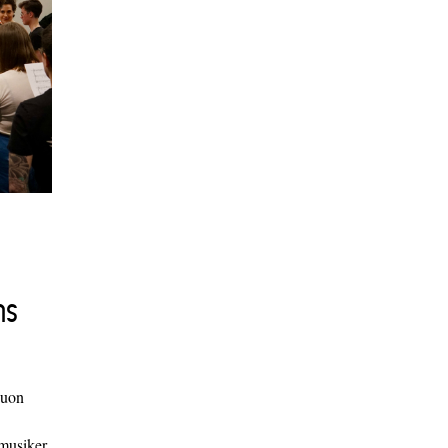
ns
duon
 musiker