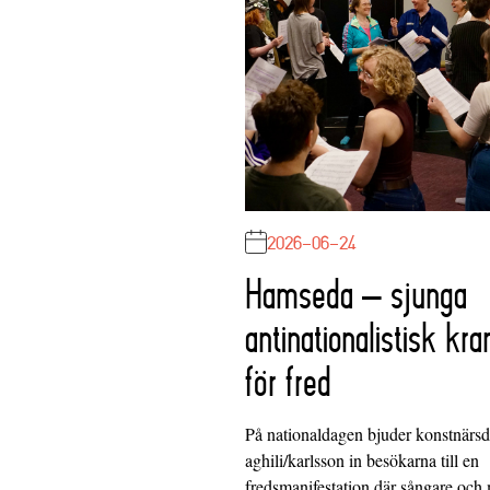
2026-06-24
Hamseda – sjunga
antinationalistisk kra
för fred
På nationaldagen bjuder konstnärs
aghili/karlsson in besökarna till en
fredsmanifestation där sångare och