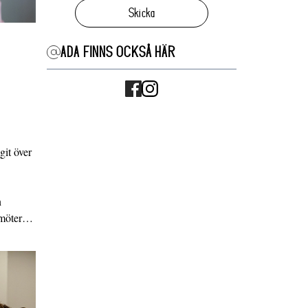
Skicka
ADA FINNS OCKSÅ HÄR
it över
n
g möter…