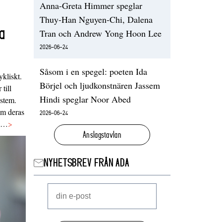
Anna-Greta Himmer speglar
Thuy-Han Nguyen-Chi, Dalena
a
Tran och Andrew Yong Hoon Lee
2026-06-24
Såsom i en spegel: poeten Ida
ykliskt.
Börjel och ljudkonstnären Jassem
 till
Hindi speglar Noor Abed
ystem.
 om deras
2026-06-24
va…
>
Anslagstavlan
NYHETSBREV FRÅN ADA