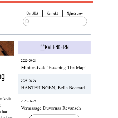
Om ADA
Kontakt
Nyhetsbrev
KALENDERN
2026-06-24
Minifestival: "Escaping The Map"
ng
2026-06-24
HANTERINGEN, Bella Boccard
t kolla
2026-06-24
t
Vernissage Duvornas Revansch
h hur
på några