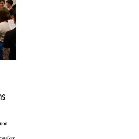
ns
duon
 musiker