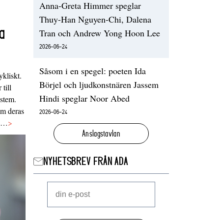
Anna-Greta Himmer speglar
Thuy-Han Nguyen-Chi, Dalena
a
Tran och Andrew Yong Hoon Lee
2026-06-24
Såsom i en spegel: poeten Ida
ykliskt.
Börjel och ljudkonstnären Jassem
 till
Hindi speglar Noor Abed
ystem.
 om deras
2026-06-24
va…
>
Anslagstavlan
NYHETSBREV FRÅN ADA