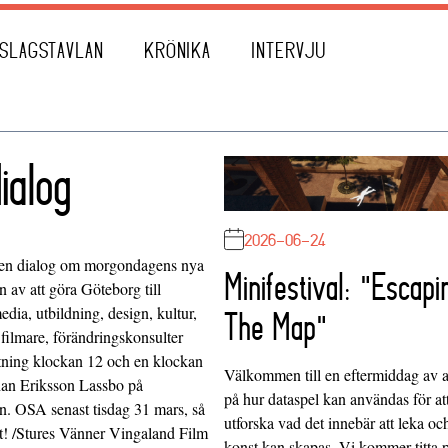
SLAGSTAVLAN
KRÖNIKA
INTERVJU
ialog
2026-06-24
igt en dialog om morgondagens nya
Minifestival: "Escapi
n av att göra Göteborg till
dia, utbildning, design, kultur,
The Map"
 filmare, förändringskonsulter
ittning klockan 12 och en klockan
Välkommen till en eftermiddag av at
ohan Eriksson Lassbo på
på hur dataspel kan användas för at
n. OSA senast tisdag 31 mars, så
utforska vad det innebär att leka oc
ött! /Stures Vänner Vingaland Film
konst kan skapas. Vi kommer titta 