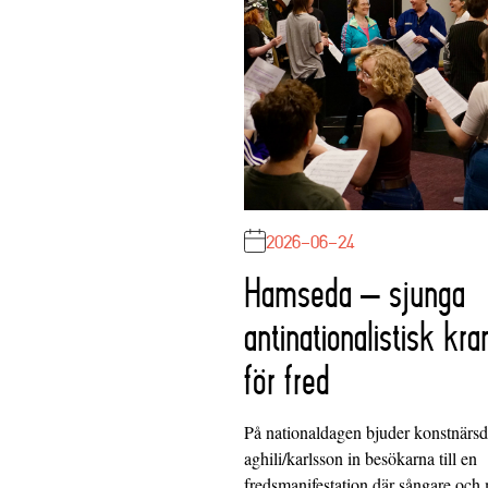
2026-06-24
Hamseda – sjunga
antinationalistisk kra
för fred
På nationaldagen bjuder konstnärs
aghili/karlsson in besökarna till en
fredsmanifestation där sångare och