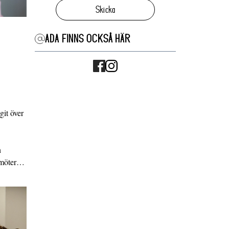
Skicka
ADA FINNS OCKSÅ HÄR
it över
n
g möter…