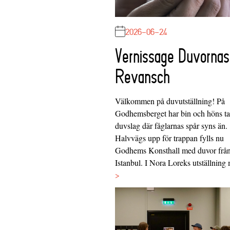
2026-06-24
Vernissage Duvornas
Revansch
Välkommen på duvutställning! På
Godhemsberget har bin och höns tag
duvslag där fåglarnas spår syns än.
Halvvägs upp för trappan fylls nu
Godhems Konsthall med duvor frå
Istanbul. I Nora Loreks utställnin
>