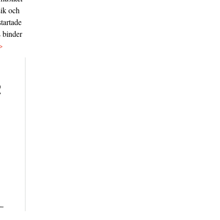
sik och
tartade
s binder
>