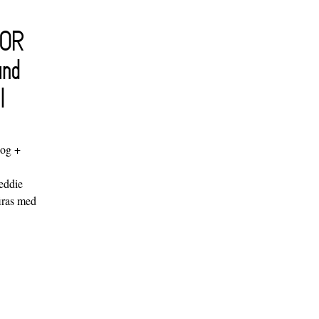
FOR
and
l
log +
"
eddie
iras med