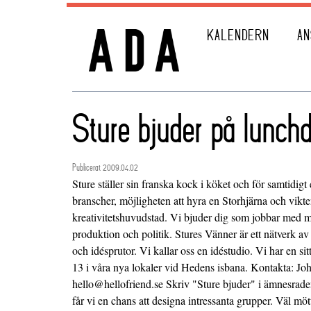
KALENDERN
AN
Sture bjuder på lunchd
Publicerat 2009.04.02
Sture ställer sin franska kock i köket och för samtid
branscher, möjligheten att hyra en Storhjärna och vikte
kreativitetshuvudstad. Vi bjuder dig som jobbar med me
produktion och politik. Stures Vänner är ett nätverk av
och idésprutor. Vi kallar oss en idéstudio. Vi har en s
13 i våra nya lokaler vid Hedens isbana. Kontakta: J
hello@hellofriend.se Skriv "Sture bjuder" i ämnesrade
får vi en chans att designa intressanta grupper. Väl m