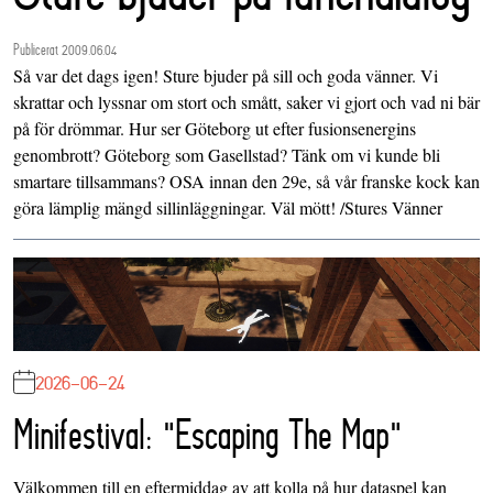
Publicerat 2009.06.04
Så var det dags igen! Sture bjuder på sill och goda vänner. Vi
skrattar och lyssnar om stort och smått, saker vi gjort och vad ni bär
på för drömmar. Hur ser Göteborg ut efter fusionsenergins
genombrott? Göteborg som Gasellstad? Tänk om vi kunde bli
smartare tillsammans? OSA innan den 29e, så vår franske kock kan
göra lämplig mängd sillinläggningar. Väl mött! /Stures Vänner
2026-06-24
Minifestival: "Escaping The Map"
Välkommen till en eftermiddag av att kolla på hur dataspel kan