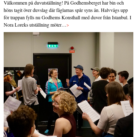
Välkommen på duvutställning! På Godhemsberget har bin och
höns tagit över duvslag där fåglarnas spår syns än. Halvvägs upp
för trappan fylls nu Godhems Konsthall med duvor från Istanbul. I
Nora Loreks utställning möter…
>