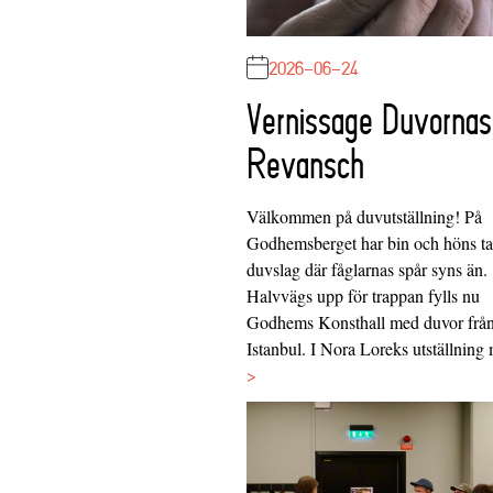
2026-06-24
Vernissage Duvornas
Revansch
Välkommen på duvutställning! På
Godhemsberget har bin och höns tag
duvslag där fåglarnas spår syns än.
Halvvägs upp för trappan fylls nu
Godhems Konsthall med duvor frå
Istanbul. I Nora Loreks utställnin
>