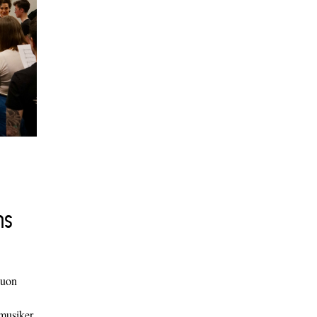
ns
duon
 musiker