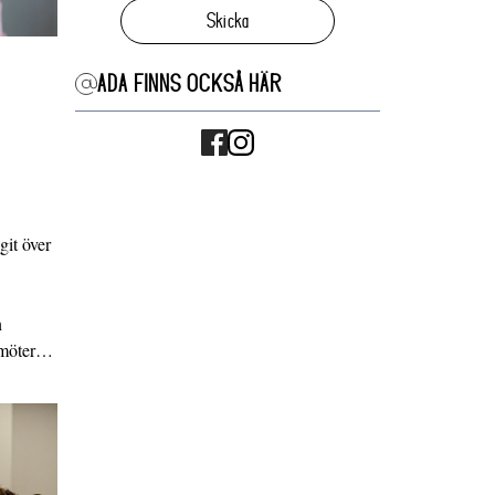
Skicka
ADA FINNS OCKSÅ HÄR
it över
n
g möter…