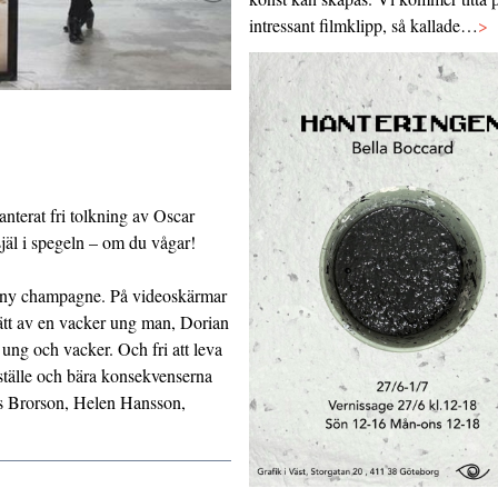
intressant filmklipp, så kallade…
>
anterat fri tolkning av Oscar
jäl i spegeln – om du vågar!
igt ny champagne. På videoskärmar
trätt av en vacker ung man, Dorian
t ung och vacker. Och fri att leva
s ställe och bära konsekvenserna
s Brorson, Helen Hansson,