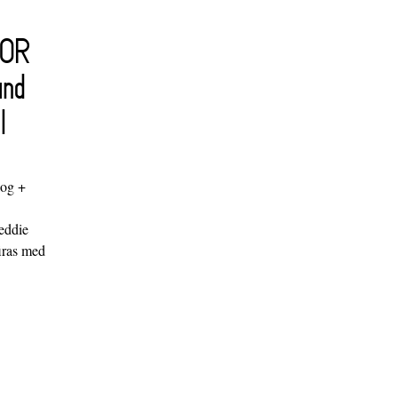
FOR
and
l
log +
"
eddie
iras med