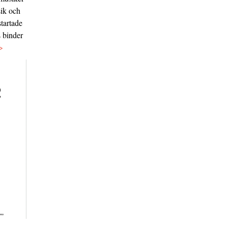
sik och
tartade
s binder
>