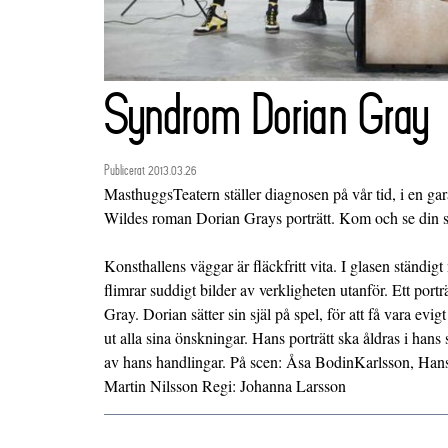
Syndrom Dorian Gray
Publicerat 2013.03.26
MasthuggsTeatern ställer diagnosen på vår tid, i en gar
Wildes roman Dorian Grays porträtt. Kom och se din s
Konsthallens väggar är fläckfritt vita. I glasen ständ
flimrar suddigt bilder av verkligheten utanför. Ett por
Gray. Dorian sätter sin själ på spel, för att få vara evig
ut alla sina önskningar. Hans porträtt ska åldras i han
av hans handlingar. På scen: Åsa BodinKarlsson, Han
Martin Nilsson Regi: Johanna Larsson