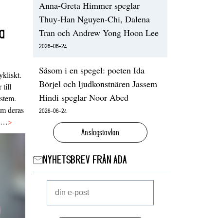
Anna-Greta Himmer speglar
Thuy-Han Nguyen-Chi, Dalena
a
Tran och Andrew Yong Hoon Lee
2026-06-24
Såsom i en spegel: poeten Ida
ykliskt.
Börjel och ljudkonstnären Jassem
 till
Hindi speglar Noor Abed
ystem.
 om deras
2026-06-24
va…
>
Anslagstavlan
NYHETSBREV FRÅN ADA