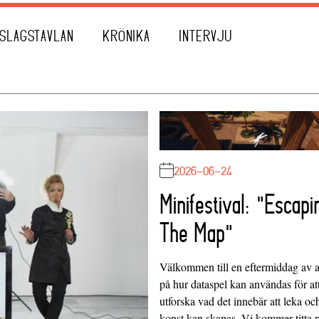
SLAGSTAVLAN
KRÖNIKA
INTERVJU
2026-06-24
Minifestival: "Escapi
The Map"
Välkommen till en eftermiddag av at
på hur dataspel kan användas för at
utforska vad det innebär att leka oc
konst kan skapas. Vi kommer titta 