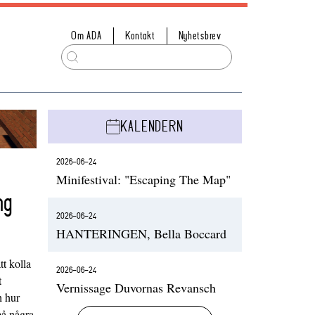
Om ADA
Kontakt
Nyhetsbrev
KALENDERN
2026-06-24
Minifestival: "Escaping The Map"
ng
2026-06-24
HANTERINGEN, Bella Boccard
t kolla
2026-06-24
t
Vernissage Duvornas Revansch
h hur
på några