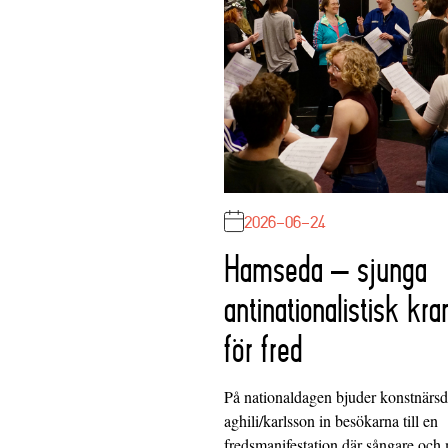
2026-06-24
Hamseda – sjunga
antinationalistisk kra
för fred
På nationaldagen bjuder konstnärs
aghili/karlsson in besökarna till en
fredsmanifestation där sångare och