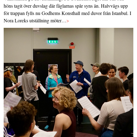
höns tagit över duvslag där fåglarnas spår syns än. Halvvägs upp
för trappan fylls nu Godhems Konsthall med duvor från Istanbul. I
Nora Loreks utställning möter…
>