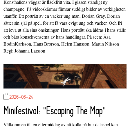
Konsthallens väggar är fläckfritt vita. I glasen ständigt ny
champagne. På videoskärmar flimrar suddigt bilder av verkligheten
utanför. Ett porträtt av en vacker ung man, Dorian Gray. Dorian
sätter sin själ på spel, för att få vara evigt ung och vacker. Och fri
att leva ut alla sina önskningar. Hans porträtt ska åldras i hans ställe
och bära konsekvenserna av hans handlingar. På scen: Åsa
BodinKarlsson, Hans Brorson, Helen Hansson, Martin Nilsson
Regi: Johanna Larsson
2026-06-24
Minifestival: "Escaping The Map"
Välkommen till en eftermiddag av att kolla på hur dataspel kan