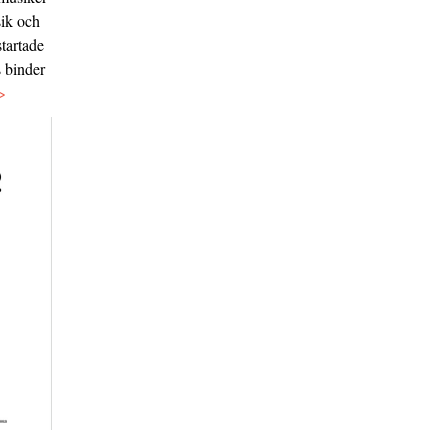
sik och
tartade
s binder
>