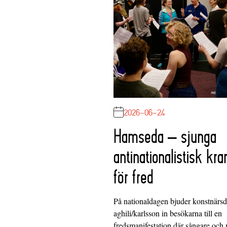
2026-06-24
Hamseda – sjunga
antinationalistisk kra
för fred
På nationaldagen bjuder konstnärs
aghili/karlsson in besökarna till en
fredsmanifestation där sångare och