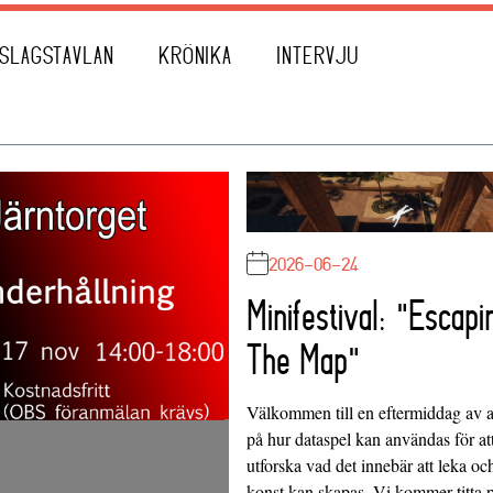
SLAGSTAVLAN
KRÖNIKA
INTERVJU
2026-06-24
Minifestival: "Escapi
The Map"
Välkommen till en eftermiddag av at
på hur dataspel kan användas för at
utforska vad det innebär att leka oc
konst kan skapas. Vi kommer titta 