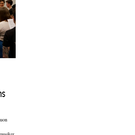
ns
duon
 musiker