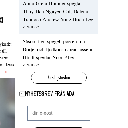
Anna-Greta Himmer speglar
Thuy-Han Nguyen-Chi, Dalena
a
Tran och Andrew Yong Hoon Lee
2026-06-24
Såsom i en spegel: poeten Ida
ykliskt.
Börjel och ljudkonstnären Jassem
 till
Hindi speglar Noor Abed
ystem.
 om deras
2026-06-24
va…
>
Anslagstavlan
NYHETSBREV FRÅN ADA