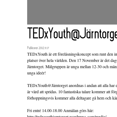
TEDxYouth@Järntorge
Publicerat 2012.11.17
TEDxYouth är ett föreläsningskoncept som runt den int
platser över hela världen. Den 17 November är det dag
Järntorget. Målgruppen är unga mellan 12-30 och männ
unga ideér!
TEDxYouth@Järntorget anordnas i andan att alla har en
är värd att spridas. 10 fantastiska talare kommer att fö
förhoppningsvis kommer alla deltagare gå hem och känn
Fri entré 14.00-18.00 Anmälan görs här:
http://tedxyouthjarntorget.wordpress.com/media/