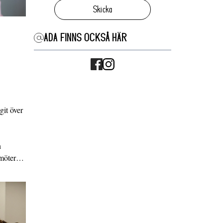
Skicka
ADA FINNS OCKSÅ HÄR
it över
n
g möter…