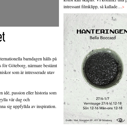
intressant filmklipp, så kallade…
>
t
ernationella barndagen hålls på
s för Göteborg, närmare bestämt
iskor som är intresserade utav
 idé, passion eller historia som
rgylla vår dag och
a sig uppfyllda av inspiration.