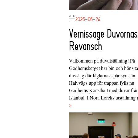
2026-06-24
Vernissage Duvornas
Revansch
Välkommen på duvutställning! På
Godhemsberget har bin och höns tag
duvslag där fåglarnas spår syns än.
Halvvägs upp för trappan fylls nu
Godhems Konsthall med duvor frå
Istanbul. I Nora Loreks utställnin
>