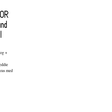
FOR
and
l
log +
"
eddie
iras med