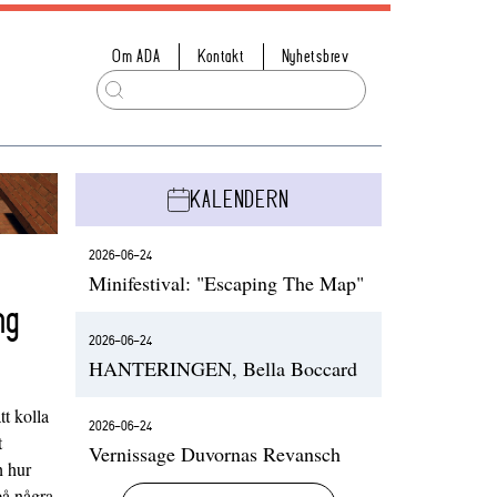
Om ADA
Kontakt
Nyhetsbrev
KALENDERN
2026-06-24
Minifestival: "Escaping The Map"
ng
2026-06-24
HANTERINGEN, Bella Boccard
t kolla
2026-06-24
t
Vernissage Duvornas Revansch
h hur
på några