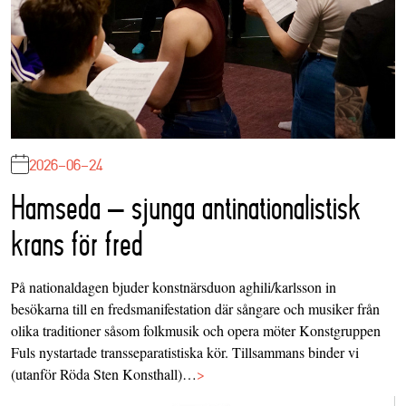
2026-06-24
Hamseda – sjunga antinationalistisk
krans för fred
På nationaldagen bjuder konstnärsduon aghili/karlsson in
besökarna till en fredsmanifestation där sångare och musiker från
olika traditioner såsom folkmusik och opera möter Konstgruppen
Fuls nystartade transseparatistiska kör. Tillsammans binder vi
(utanför Röda Sten Konsthall)…
>