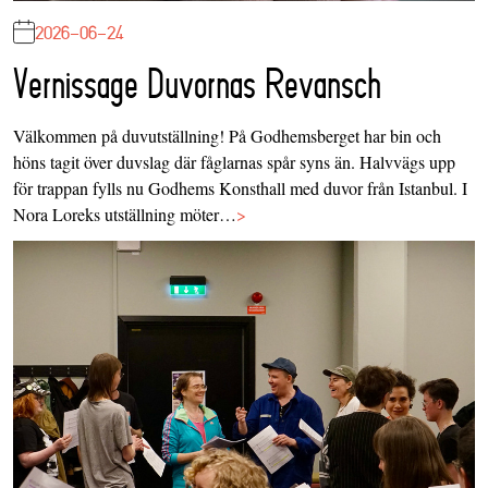
2026-06-24
Vernissage Duvornas Revansch
Välkommen på duvutställning! På Godhemsberget har bin och
höns tagit över duvslag där fåglarnas spår syns än. Halvvägs upp
för trappan fylls nu Godhems Konsthall med duvor från Istanbul. I
Nora Loreks utställning möter…
>