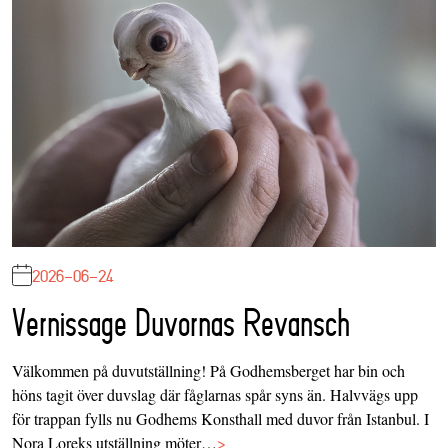
2026-06-24
Vernissage Duvornas Revansch
Välkommen på duvutställning! På Godhemsberget har bin och
höns tagit över duvslag där fåglarnas spår syns än. Halvvägs upp
för trappan fylls nu Godhems Konsthall med duvor från Istanbul. I
Nora Loreks utställning möter…
>