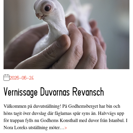
2026-06-24
Vernissage Duvornas Revansch
Välkommen på duvutställning! På Godhemsberget har bin och
höns tagit över duvslag där fåglarnas spår syns än. Halvvägs upp
för trappan fylls nu Godhems Konsthall med duvor från Istanbul. I
Nora Loreks utställning möter…
>