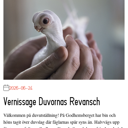
2026-06-24
Vernissage Duvornas Revansch
Välkommen på duvutställning! På Godhemsberget har bin och
höns tagit över duvslag där fåglarnas spår syns än. Halvvägs upp