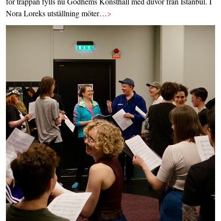
för trappan fylls nu Godhems Konsthall med duvor från Istanbul. I
Nora Loreks utställning möter…
>