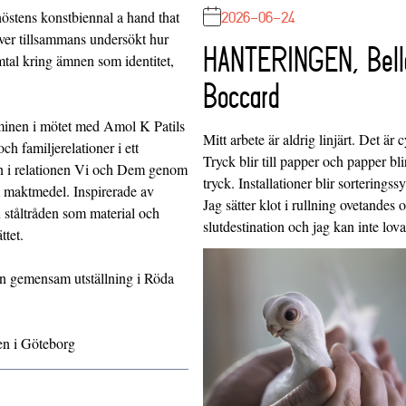
2026-06-24
 höstens konstbiennal a hand that
ver tillsammans undersökt hur
HANTERINGEN, Bell
tal kring ämnen som identitet,
Boccard
rminen i mötet med Amol K Patils
Mitt arbete är aldrig linjärt. Det är c
h familjerelationer i ett
Tryck blir till papper och papper blir
e in i relationen Vi och Dem genom
tryck. Installationer blir sorteringss
 maktmedel. Inspirerade av
Jag sätter klot i rullning ovetandes
 ståltråden som material och
slutdestination och jag kan inte lo
ttet.
 en gemensam utställning i Röda
sen i Göteborg