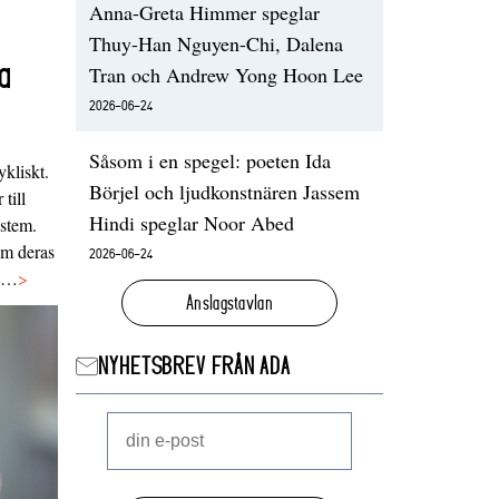
Anna-Greta Himmer speglar
Thuy-Han Nguyen-Chi, Dalena
a
Tran och Andrew Yong Hoon Lee
2026-06-24
Såsom i en spegel: poeten Ida
ykliskt.
Börjel och ljudkonstnären Jassem
 till
Hindi speglar Noor Abed
ystem.
 om deras
2026-06-24
va…
>
Anslagstavlan
NYHETSBREV FRÅN ADA