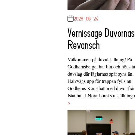
2026-06-24
Vernissage Duvornas
Revansch
Välkommen på duvutställning! På
Godhemsberget har bin och höns tag
duvslag där fåglarnas spår syns än.
Halvvägs upp för trappan fylls nu
Godhems Konsthall med duvor frå
Istanbul. I Nora Loreks utställnin
>