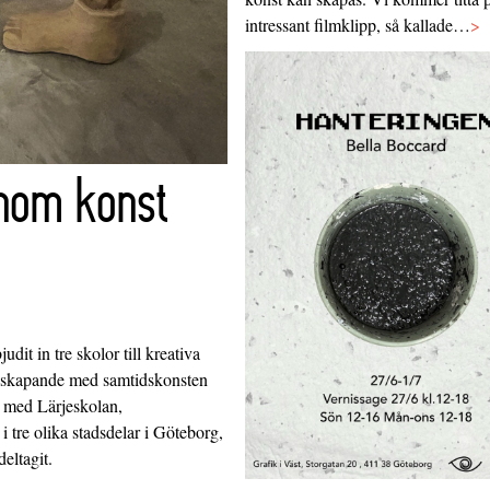
intressant filmklipp, så kallade…
>
enom konst
it in tre skolor till kreativa
t skapande med samtidskonsten
e med Lärjeskolan,
 tre olika stadsdelar i Göteborg,
eltagit.