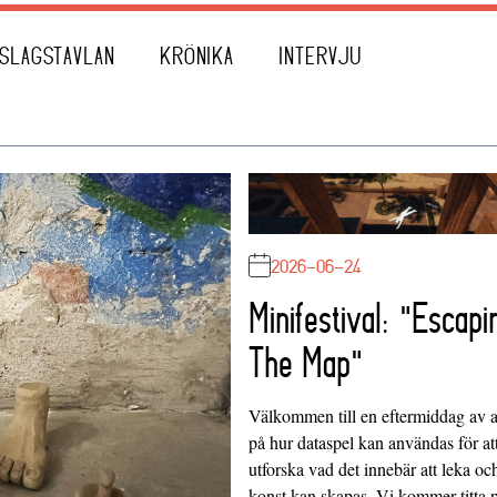
SLAGSTAVLAN
KRÖNIKA
INTERVJU
2026-06-24
Minifestival: "Escapi
The Map"
Välkommen till en eftermiddag av at
på hur dataspel kan användas för at
utforska vad det innebär att leka oc
konst kan skapas. Vi kommer titta 