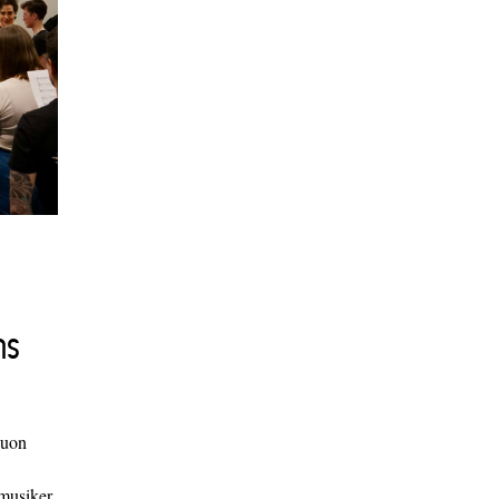
ns
duon
 musiker