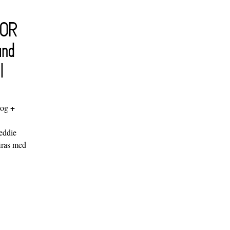
FOR
and
l
log +
"
eddie
iras med