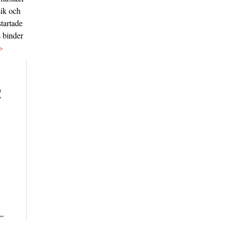
sik och
tartade
s binder
>