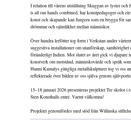
I relation till vårens utställning Skuggan av lyster och
is all our hands combined, har konstpedagoger och ele
konst och skapande kan fungera som en brygga för sam
drömmar och ojämlikhet mellan människor.
Över hundra lerfötter tog form i Verkstan under vårte
suggestiva installationer om utanförskap, samhörighet oc
föränderligt Indien. Mot slutet av året gick vi djupar
konstverk om motstånd, människovärde och språk som
Hanni Kamalys gängliga metallskulpturer tog vi oss an
reflekterade över bilden av oss själva genom självporträ
15–18 januari 2026 presenteras projektet Tre skolor i
Sten Konsthalls entré. Varmt välkomna!
Projektet genomfördes med stöd från Willinska stiftel