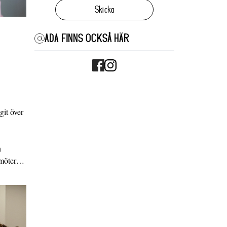
Skicka
ADA FINNS OCKSÅ HÄR
it över
n
g möter…