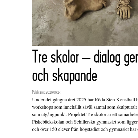
Tre skolor – dialog g
och skapande
Publicerat 2026.06.24
Under det gångna året 2025 har Röda Sten Konsthall bjud
workshops som innehållit såväl samtal som skulptural
som utgångpunkt. Projektet Tre skolor är ett samarbet
Fiskebäckskolan och Schillerska gymnasiet som ligger i
och över 150 elever från högstadiet och gymnasiet har d