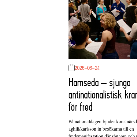
2026-06-24
Hamseda – sjunga
antinationalistisk kra
för fred
På nationaldagen bjuder konstnärs
aghili/karlsson in besökarna till en
fredsmanifestation där sångare och