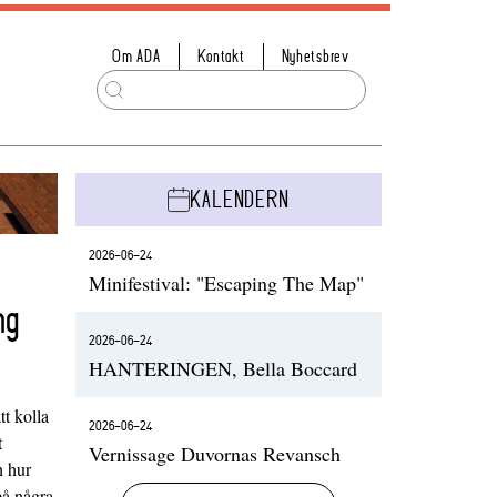
Om ADA
Kontakt
Nyhetsbrev
KALENDERN
2026-06-24
Minifestival: "Escaping The Map"
ng
2026-06-24
HANTERINGEN, Bella Boccard
t kolla
2026-06-24
t
Vernissage Duvornas Revansch
h hur
på några