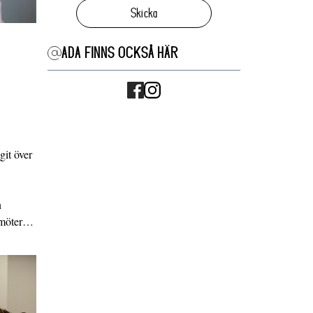
Skicka
ADA FINNS OCKSÅ HÄR
it över
n
g möter…