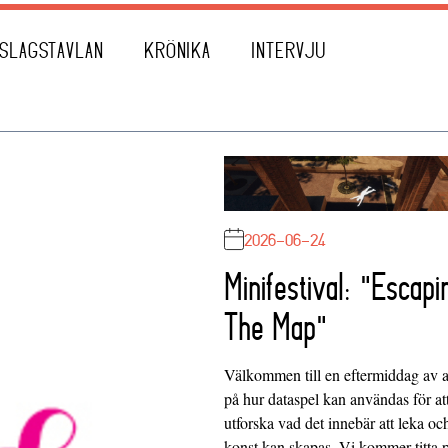
SLAGSTAVLAN
KRÖNIKA
INTERVJU
2026-06-24
Minifestival: "Escapi
The Map"
Välkommen till en eftermiddag av at
på hur dataspel kan användas för at
utforska vad det innebär att leka oc
konst kan skapas. Vi kommer titta 