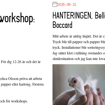
2026-06-24
workshop:
HANTERINGEN, Bell
Boccard
Mitt arbete är aldrig linjärt. Det är c
Tryck blir till papper och papper blir
tryck. Installationer blir sorteringss
Jag sätter klot i rullning ovetandes
slutdestination och jag kan inte lo
För dig 12-26 år och det är
ica Olsson pröva att arbeta
 papper eller kartong, förstora
 och för workshops.