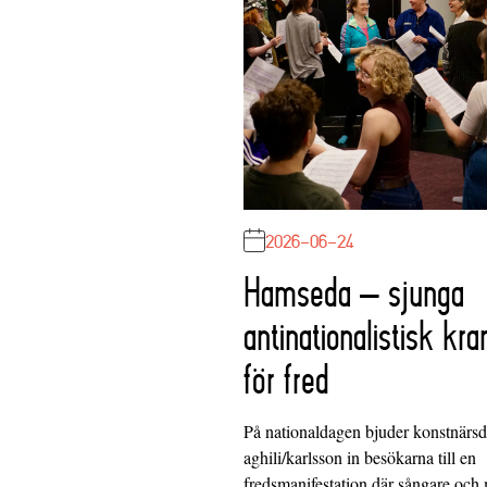
2026-06-24
Hamseda – sjunga
antinationalistisk kra
för fred
På nationaldagen bjuder konstnärs
aghili/karlsson in besökarna till en
fredsmanifestation där sångare och