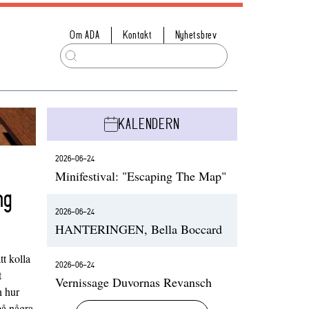
Om ADA
Kontakt
Nyhetsbrev
KALENDERN
2026-06-24
Minifestival: "Escaping The Map"
ng
2026-06-24
HANTERINGEN, Bella Boccard
t kolla
2026-06-24
t
Vernissage Duvornas Revansch
h hur
på några