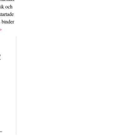
sik och
tartade
s binder
>