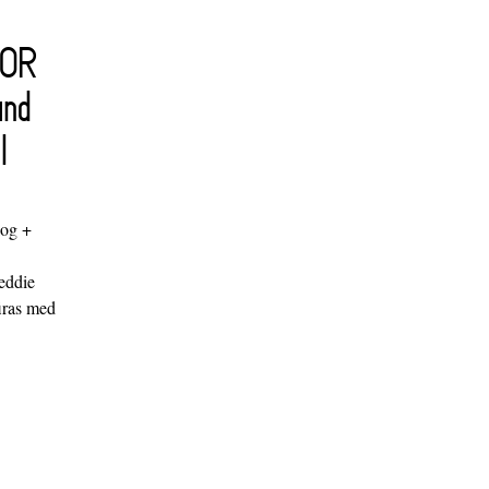
FOR
and
l
log +
"
eddie
iras med