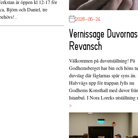
Verkstan är öppen kl 12-17 för
ca, Björn och Daniel, tre
behövs! .
2026-06-24
Vernissage Duvornas
Revansch
Välkommen på duvutställning! På
Godhemsberget har bin och höns tag
duvslag där fåglarnas spår syns än.
Halvvägs upp för trappan fylls nu
Godhems Konsthall med duvor frå
Istanbul. I Nora Loreks utställnin
>