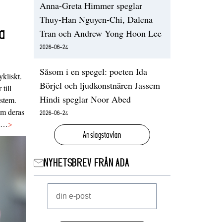
Anna-Greta Himmer speglar
Thuy-Han Nguyen-Chi, Dalena
a
Tran och Andrew Yong Hoon Lee
2026-06-24
Såsom i en spegel: poeten Ida
ykliskt.
Börjel och ljudkonstnären Jassem
 till
Hindi speglar Noor Abed
ystem.
 om deras
2026-06-24
va…
>
Anslagstavlan
NYHETSBREV FRÅN ADA