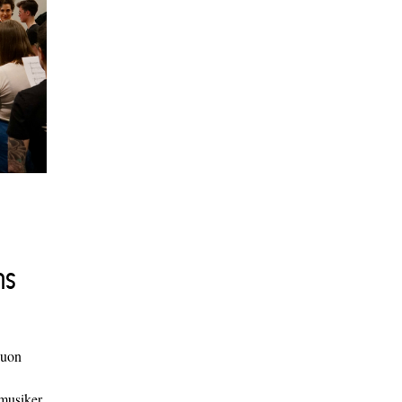
ns
duon
 musiker