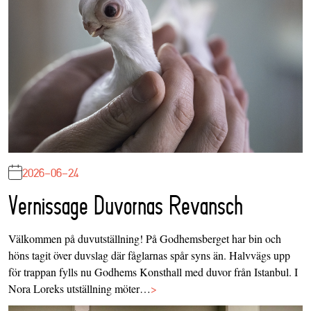
2026-06-24
Vernissage Duvornas Revansch
Välkommen på duvutställning! På Godhemsberget har bin och
höns tagit över duvslag där fåglarnas spår syns än. Halvvägs upp
för trappan fylls nu Godhems Konsthall med duvor från Istanbul. I
Nora Loreks utställning möter…
>