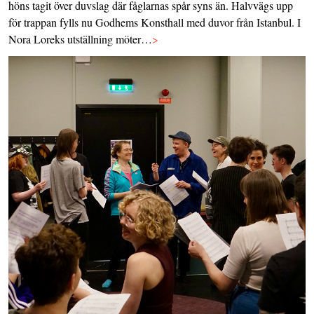
höns tagit över duvslag där fåglarnas spår syns än. Halvvägs upp
för trappan fylls nu Godhems Konsthall med duvor från Istanbul. I
Nora Loreks utställning möter…
>