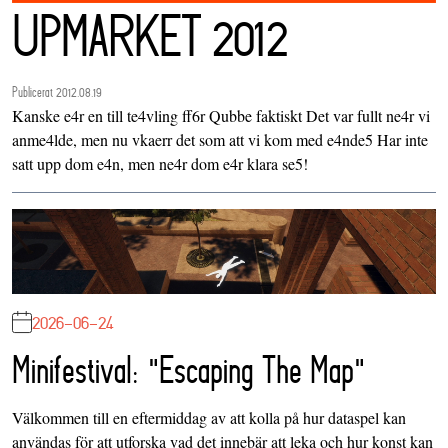
UPMARKET 2012
Publicerat 2012.08.19
Kanske e4r en till te4vling ff6r Qubbe faktiskt Det var fullt ne4r vi
anme4lde, men nu vkaerr det som att vi kom med e4nde5 Har inte
satt upp dom e4n, men ne4r dom e4r klara se5!
2026-06-24
Minifestival: "Escaping The Map"
Välkommen till en eftermiddag av att kolla på hur dataspel kan
användas för att utforska vad det innebär att leka och hur konst kan