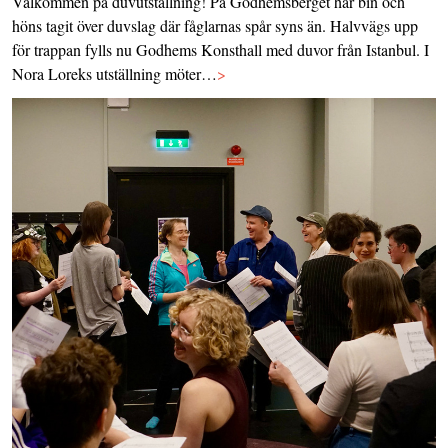
Välkommen på duvutställning! På Godhemsberget har bin och
höns tagit över duvslag där fåglarnas spår syns än. Halvvägs upp
för trappan fylls nu Godhems Konsthall med duvor från Istanbul. I
Nora Loreks utställning möter…
>