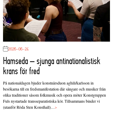
2026-06-24
Hamseda – sjunga antinationalistisk
krans för fred
På nationaldagen bjuder konstnärsduon aghili/karlsson in
besökarna till en fredsmanifestation där sångare och musiker från
olika traditioner såsom folkmusik och opera möter Konstgruppen
Fuls nystartade transseparatistiska kör. Tillsammans binder vi
(utanför Röda Sten Konsthall)…
>