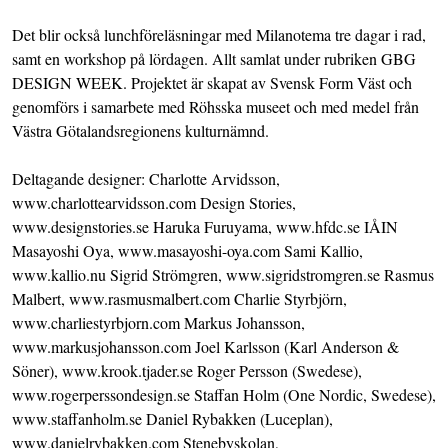
Det blir också lunchföreläsningar med Milanotema tre dagar i rad,
samt en workshop på lördagen. Allt samlat under rubriken GBG
DESIGN WEEK. Projektet är skapat av Svensk Form Väst och
genomförs i samarbete med Röhsska museet och med medel från
Västra Götalandsregionens kulturnämnd.
Deltagande designer: Charlotte Arvidsson,
www.charlottearvidsson.com Design Stories,
www.designstories.se Haruka Furuyama, www.hfdc.se IÅIN
Masayoshi Oya, www.masayoshi-oya.com Sami Kallio,
www.kallio.nu Sigrid Strömgren, www.sigridstromgren.se Rasmus
Malbert, www.rasmusmalbert.com Charlie Styrbjörn,
www.charliestyrbjorn.com Markus Johansson,
www.markusjohansson.com Joel Karlsson (Karl Anderson &
Söner), www.krook.tjader.se Roger Persson (Swedese),
www.rogerperssondesign.se Staffan Holm (One Nordic, Swedese),
www.staffanholm.se Daniel Rybakken (Luceplan),
www.danielrybakken.com Stenebyskolan,