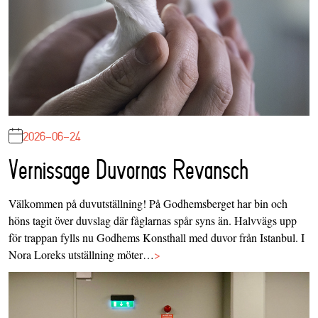
2026-06-24
Vernissage Duvornas Revansch
Välkommen på duvutställning! På Godhemsberget har bin och
höns tagit över duvslag där fåglarnas spår syns än. Halvvägs upp
för trappan fylls nu Godhems Konsthall med duvor från Istanbul. I
Nora Loreks utställning möter…
>