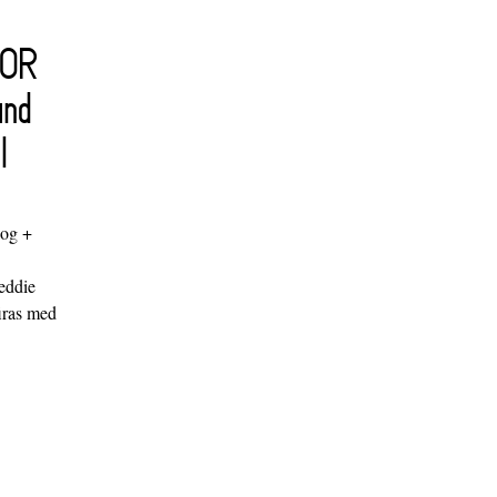
FOR
and
l
log +
"
eddie
iras med