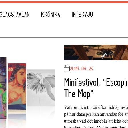
SLAGSTAVLAN
KRÖNIKA
INTERVJU
2026-06-24
Minifestival: "Escapi
The Map"
Välkommen till en eftermiddag av at
på hur dataspel kan användas för at
utforska vad det innebär att leka oc
konst kan skapas. Vi kommer titta 