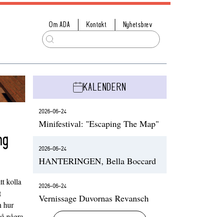
Om ADA
Kontakt
Nyhetsbrev
KALENDERN
2026-06-24
Minifestival: "Escaping The Map"
ng
2026-06-24
HANTERINGEN, Bella Boccard
t kolla
2026-06-24
t
Vernissage Duvornas Revansch
h hur
på några