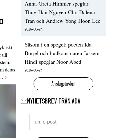
Anna-Greta Himmer speglar
Thuy-Han Nguyen-Chi, Dalena
a
Tran och Andrew Yong Hoon Lee
2026-06-24
Såsom i en spegel: poeten Ida
ykliskt.
Börjel och ljudkonstnären Jassem
 till
Hindi speglar Noor Abed
ystem.
 om deras
2026-06-24
va…
>
Anslagstavlan
NYHETSBREV FRÅN ADA