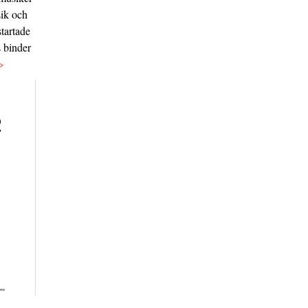
sik och
tartade
s binder
>