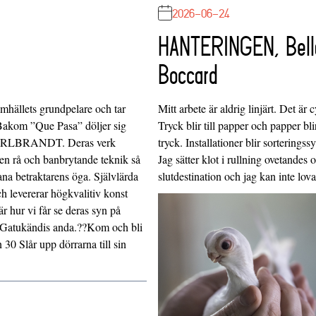
2026-06-24
HANTERINGEN, Bell
Boccard
Mitt arbete är aldrig linjärt. Det är c
mhällets grundpelare och tar
Tryck blir till papper och papper blir
?Bakom ”Que Pasa” döljer sig
tryck. Installationer blir sorteringss
& ARLBRANDT. Deras verk
Jag sätter klot i rullning ovetandes
d en rå och banbrytande teknik så
slutdestination och jag kan inte lo
na betraktarens öga. Självlärda
 levererar högkvalitiv konst
r hur vi får se deras syn på
n Gatukändis anda.??Kom och bli
0 Slår upp dörrarna till sin