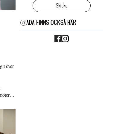
Skicka
ADA FINNS OCKSÅ HÄR
it över
n
g möter…