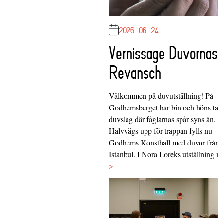
2026-06-24
Vernissage Duvornas
Revansch
Välkommen på duvutställning! På
Godhemsberget har bin och höns tag
duvslag där fåglarnas spår syns än.
Halvvägs upp för trappan fylls nu
Godhems Konsthall med duvor frå
Istanbul. I Nora Loreks utställnin
>