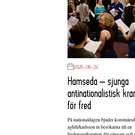
2026-06-24
Hamseda – sjunga
antinationalistisk kra
för fred
På nationaldagen bjuder konstnärs
aghili/karlsson in besökarna till en
fredsmanifestation där sångare och