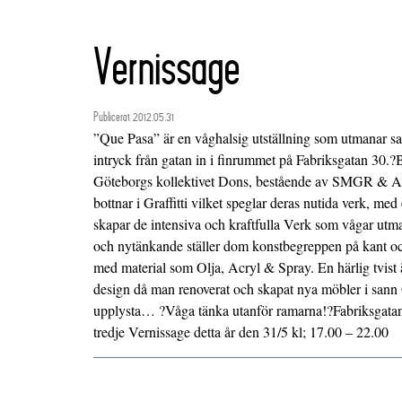
Vernissage
Publicerat 2012.05.31
”Que Pasa” är en våghalsig utställning som utmanar sa
intryck från gatan in i finrummet på Fabriksgatan 30.
Göteborgs kollektivet Dons, bestående av SMGR 
bottnar i Graffitti vilket speglar deras nutida verk, me
skapar de intensiva och kraftfulla Verk som vågar utma
och nytänkande ställer dom konstbegreppen på kant och
med material som Olja, Acryl & Spray. En härlig tvist ä
design då man renoverat och skapat nya möbler i san
upplysta… ?Våga tänka utanför ramarna!?Fabriksgatan 3
tredje Vernissage detta år den 31/5 kl; 17.00 – 22.00