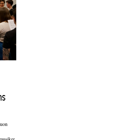
ns
duon
 musiker