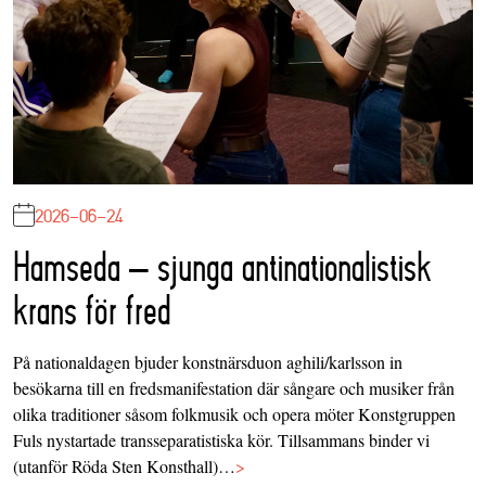
2026-06-24
Hamseda – sjunga antinationalistisk
krans för fred
På nationaldagen bjuder konstnärsduon aghili/karlsson in
besökarna till en fredsmanifestation där sångare och musiker från
olika traditioner såsom folkmusik och opera möter Konstgruppen
Fuls nystartade transseparatistiska kör. Tillsammans binder vi
(utanför Röda Sten Konsthall)…
>