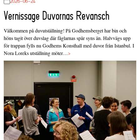
2026-06-24
Vernissage Duvornas Revansch
Välkommen på duvutställning! På Godhemsberget har bin och
höns tagit över duvslag där fåglarnas spår syns än. Halvvägs upp
för trappan fylls nu Godhems Konsthall med duvor från Istanbul. I
Nora Loreks utställning möter…
>