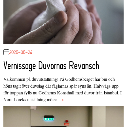
2026-06-24
Vernissage Duvornas Revansch
Välkommen på duvutställning! På Godhemsberget har bin och
höns tagit över duvslag där fåglarnas spår syns än. Halvvägs upp
för trappan fylls nu Godhems Konsthall med duvor från Istanbul. I
Nora Loreks utställning möter…
>