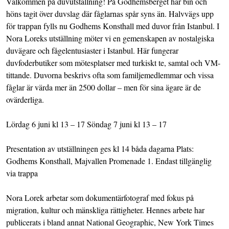
Välkommen på duvutställning! På Godhemsberget har bin och
höns tagit över duvslag där fåglarnas spår syns än. Halvvägs upp
för trappan fylls nu Godhems Konsthall med duvor från Istanbul. I
Nora Loreks utställning möter vi en gemenskapen av nostalgiska
duvägare och fågelentusiaster i Istanbul. Här fungerar
duvfoderbutiker som mötesplatser med turkiskt te, samtal och VM-
tittande. Duvorna beskrivs ofta som familjemedlemmar och vissa
fåglar är värda mer än 2500 dollar – men för sina ägare är de
ovärderliga.
Lördag 6 juni kl 13 – 17 Söndag 7 juni kl 13 – 17
Presentation av utställningen ges kl 14 båda dagarna Plats:
Godhems Konsthall, Majvallen Promenade 1. Endast tillgänglig
via trappa
Nora Lorek arbetar som dokumentärfotograf med fokus på
migration, kultur och mänskliga rättigheter. Hennes arbete har
publicerats i bland annat National Geographic, New York Times