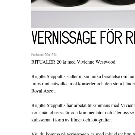
VERNISSAGE FÖR R
Publicerat 2011.12.01
RITUALER 20 år med Vivienne Westwood
Brigitte Stepputtis ställer ut sin unika berättelse om hur
finns runt catwalks, rockkonserter och den stora händel
Royal Ascot.
Brigitte Stepputtis har arbetat tillsammans med Vivie
konstnär, observatör och kommentator och låter oss 
kulisserna, i form av filmer och fotografier.
Vill du komma på vernissagen, ta med inbjudan: http:/