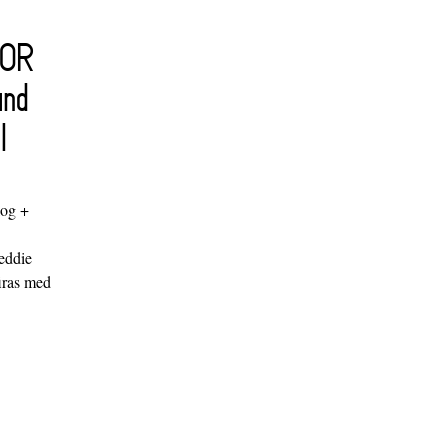
FOR
and
l
log +
"
eddie
iras med