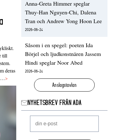
Anna-Greta Himmer speglar
Thuy-Han Nguyen-Chi, Dalena
a
Tran och Andrew Yong Hoon Lee
2026-06-24
Såsom i en spegel: poeten Ida
ykliskt.
Börjel och ljudkonstnären Jassem
 till
Hindi speglar Noor Abed
ystem.
 om deras
2026-06-24
va…
>
Anslagstavlan
NYHETSBREV FRÅN ADA