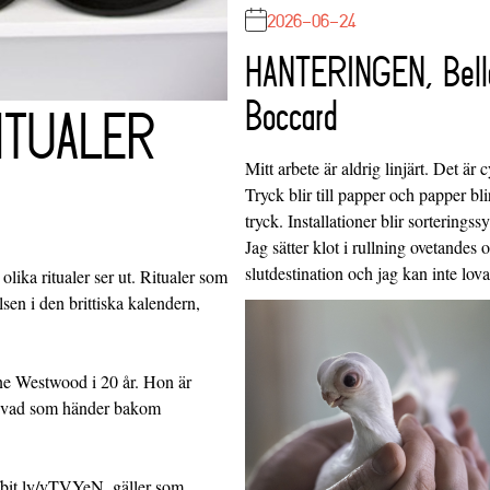
2026-06-24
HANTERINGEN, Bell
Boccard
ITUALER
Mitt arbete är aldrig linjärt. Det är c
Tryck blir till papper och papper blir
tryck. Installationer blir sorteringss
Jag sätter klot i rullning ovetandes
slutdestination och jag kan inte lo
 olika ritualer ser ut. Ritualer som
sen i den brittiska kalendern,
nne Westwood i 20 år. Hon är
se vad som händer bakom
/bit.ly/vTVYeN, gäller som