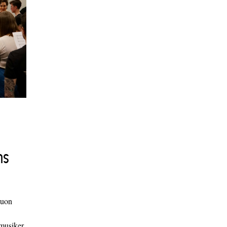
ns
duon
 musiker