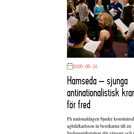
2026-06-24
Hamseda – sjunga
antinationalistisk kra
för fred
På nationaldagen bjuder konstnärs
aghili/karlsson in besökarna till en
fredsmanifestation där sångare och