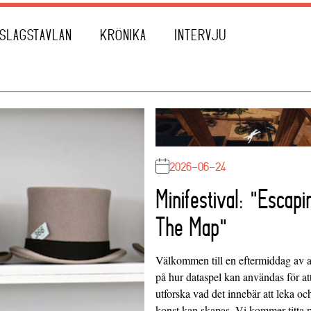
SLAGSTAVLAN
KRÖNIKA
INTERVJU
2026-06-24
Minifestival: "Escapi
The Map"
Välkommen till en eftermiddag av at
på hur dataspel kan användas för at
utforska vad det innebär att leka oc
konst kan skapas. Vi kommer titta 