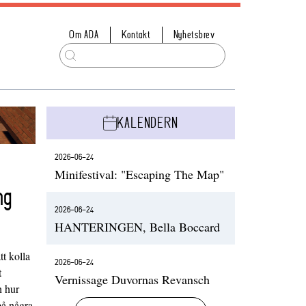
Om ADA
Kontakt
Nyhetsbrev
KALENDERN
2026-06-24
Minifestival: "Escaping The Map"
ng
2026-06-24
HANTERINGEN, Bella Boccard
t kolla
2026-06-24
t
Vernissage Duvornas Revansch
h hur
på några