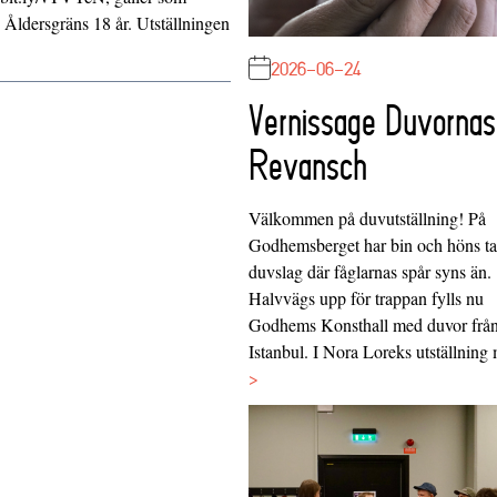
. Åldersgräns 18 år. Utställningen
2026-06-24
Vernissage Duvornas
Revansch
Välkommen på duvutställning! På
Godhemsberget har bin och höns tag
duvslag där fåglarnas spår syns än.
Halvvägs upp för trappan fylls nu
Godhems Konsthall med duvor frå
Istanbul. I Nora Loreks utställnin
>