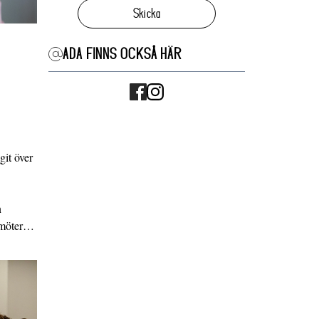
Skicka
ADA FINNS OCKSÅ HÄR
it över
n
g möter…