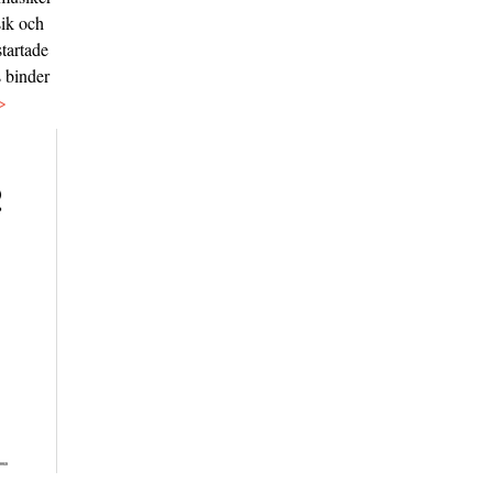
sik och
tartade
s binder
>