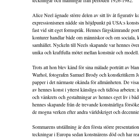
teckningar och målningar från perioden 1926-1982.
Alice Neel ägnade större delen av sitt liv åt figurativ
expressionismen nådde sin höjdpunkt på USA:s konstsc
fast vid sitt eget formspråk. Hennes färgskimrande por
konturer handlar både om människor och om sociala, kul
samhället. Nyckeln till Neels skapande var hennes öve
unika och kraftfulla mötet mellan konstnär och modell.
Trots att hon blev känd för sina målade porträtt av b
Warhol, fotografen Samuel Brody och konstkritikern Jo
papper i det närmaste okända för allmänheten. De visa
av hennes konst i ytterst känsliga och tidlösa arbeten;
och vänkrets och gestaltningar av hennes eget liv i båd
hennes skapande från de trevande konstnärliga försöken 
de mogna verken efter andra världskriget och decennie
Sommarens utställning är den första större presentatio
teckningar i Europa sedan konstnärens död och har real