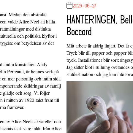
2026-06-24
 konst. Medan den abstrakta
HANTERINGEN, Bell
en valde Alice Neel att hålla
Boccard
trättmålningar med distinkta
turella och politiska klyftor i
rtygelse om betydelsen av det
Mitt arbete är aldrig linjärt. Det är c
Tryck blir till papper och papper blir
tryck. Installationer blir sorteringss
land andra konstnären Andy
Jag sätter klot i rullning ovetandes
hn Perreault, är hennes verk på
slutdestination och jag kan inte lo
r en mer personlig och intim sida
 imponerande skildringar av familj
e glädje och sorg. Vi följer
i mitten av 1920-talet fram till
rna framöver.
nen av Alice Neels akvareller och
iserats tack vare inlån från Alice