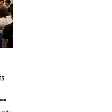
ns
duon
 musiker