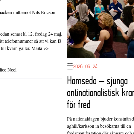
lmacken mitt emot Nils Ericson
edan senast kl 12, fredag 24 maj.
tt telefonnummer så att vi kan få
 till kvarn gäller. Maila >>
2026-06-24
lice Neel
Hamseda – sjunga
antinationalistisk kra
för fred
På nationaldagen bjuder konstnärs
aghili/karlsson in besökarna till en
fredsmanifestation där sångare och