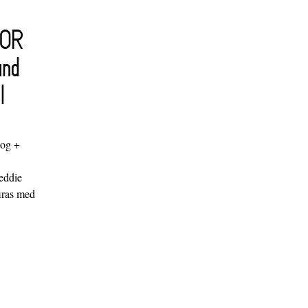
FOR
and
l
log +
"
eddie
iras med