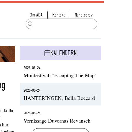
Om ADA
Kontakt
Nyhetsbrev
KALENDERN
2026-06-24
Minifestival: "Escaping The Map"
ng
2026-06-24
HANTERINGEN, Bella Boccard
t kolla
2026-06-24
t
Vernissage Duvornas Revansch
h hur
på några