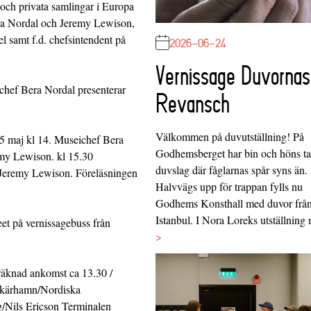
 och privata samlingar i Europa
era Nordal och Jeremy Lewison,
el samt f.d. chefsintendent på
2026-06-24
Vernissage Duvornas
ef Bera Nordal presenterar
Revansch
Välkommen på duvutställning! På
aj kl 14. Museichef Bera
Godhemsberget har bin och höns tag
emy Lewison. kl 15.30
duvslag där fåglarnas spår syns än.
Jeremy Lewison. Föreläsningen
Halvvägs upp för trappan fylls nu
Godhems Konsthall med duvor frå
Istanbul. I Nora Loreks utställnin
et på vernissagebuss från
>
räknad ankomst ca 13.30 /
Skärhamn/Nordiska
/Nils Ericson Terminalen