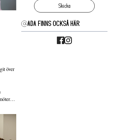
Skicka
ADA FINNS OCKSÅ HÄR
it över
n
g möter…