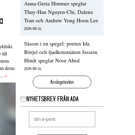
Anna-Greta Himmer speglar
Thuy-Han Nguyen-Chi, Dalena
a
Tran och Andrew Yong Hoon Lee
2026-06-24
Såsom i en spegel: poeten Ida
ykliskt.
Börjel och ljudkonstnären Jassem
 till
Hindi speglar Noor Abed
ystem.
 om deras
2026-06-24
va…
>
Anslagstavlan
NYHETSBREV FRÅN ADA