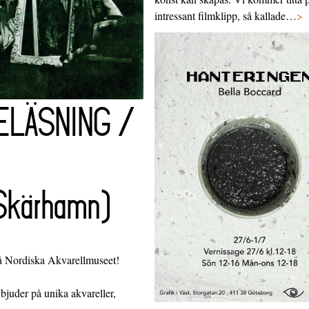
intressant filmklipp, så kallade…
>
ELÄSNING /
Skärhamn)
å Nordiska Akvarellmuseet!
bjuder på unika akvareller,