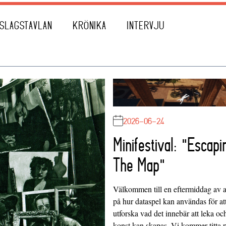
SLAGSTAVLAN
KRÖNIKA
INTERVJU
2026-06-24
Minifestival: "Escapi
The Map"
Välkommen till en eftermiddag av at
på hur dataspel kan användas för at
utforska vad det innebär att leka oc
konst kan skapas. Vi kommer titta 