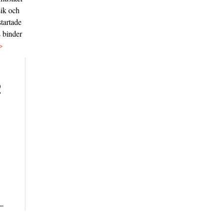
sik och
tartade
s binder
>