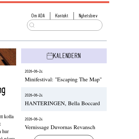
Om ADA
Kontakt
Nyhetsbrev
KALENDERN
2026-06-24
Minifestival: "Escaping The Map"
ng
2026-06-24
HANTERINGEN, Bella Boccard
t kolla
2026-06-24
t
Vernissage Duvornas Revansch
h hur
på några