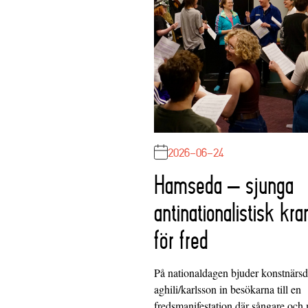
2026-06-24
Hamseda – sjunga
antinationalistisk kra
för fred
På nationaldagen bjuder konstnärs
aghili/karlsson in besökarna till en
fredsmanifestation där sångare och