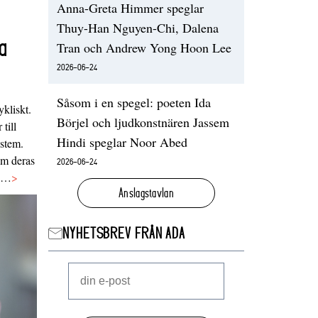
Anna-Greta Himmer speglar
Thuy-Han Nguyen-Chi, Dalena
a
Tran och Andrew Yong Hoon Lee
2026-06-24
Såsom i en spegel: poeten Ida
ykliskt.
Börjel och ljudkonstnären Jassem
 till
Hindi speglar Noor Abed
ystem.
 om deras
2026-06-24
va…
>
Anslagstavlan
NYHETSBREV FRÅN ADA