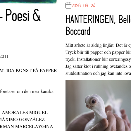
2026-06-24
– Poesi &
HANTERINGEN, Bell
Boccard
Mitt arbete är aldrig linjärt. Det är c
Tryck blir till papper och papper blir
 2011
tryck. Installationer blir sorteringss
Jag sätter klot i rullning ovetandes
AMTIDA KONST PÅ PAPPER
slutdestination och jag kan inte lo
 föreläser om den mexikanska
LOS AMORALES MIGUEL
 MÁXIMO GONZÁLEZ
BERMAN MARCELAYGINA