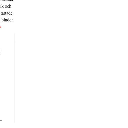
sik och
tartade
s binder
>