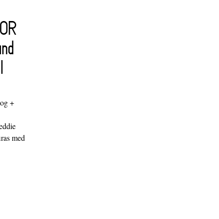
FOR
and
l
log +
"
eddie
iras med