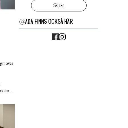
Skicka
ADA FINNS OCKSÅ HÄR
it över
n
g möter…