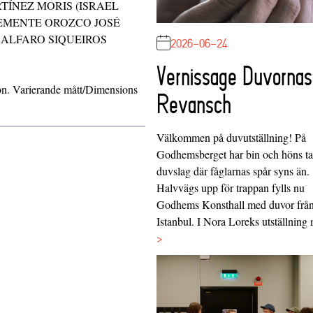
ÍNEZ MORIS (ISRAEL
EMENTE OROZCO JOSÉ
 ALFARO SIQUEIROS
2026-06-24
Vernissage Duvornas
ion. Varierande mått/Dimensions
Revansch
Välkommen på duvutställning! På
Godhemsberget har bin och höns tag
duvslag där fåglarnas spår syns än.
Halvvägs upp för trappan fylls nu
Godhems Konsthall med duvor frå
Istanbul. I Nora Loreks utställnin
>