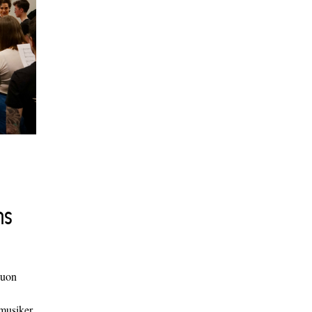
ns
duon
 musiker