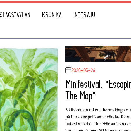
SLAGSTAVLAN
KRÖNIKA
INTERVJU
2026-06-24
Minifestival: "Escapi
The Map"
Välkommen till en eftermiddag av at
på hur dataspel kan användas för at
utforska vad det innebär att leka oc
konst kan skapas. Vi kommer titta 