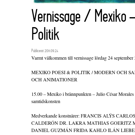
Vernissage / Mexiko 
Politik
Publicerat 2011.09.24
Varmt välkommen till vernissage lördag 24 september
MEXIKO POESI & POLITIK / MODERN OCH S
OCH ANIMATIONER
15.00 – Mexiko i brännpunkten – Julio César Morales
samtidskonsten
Medverkande konstnärer: FRANCIS ALŸS CAR
CALDERÓN DR. LAKRA MATHIAS GOERITZ
DANIEL GUZMÁN FRIDA KAHLO ILÁN LIE