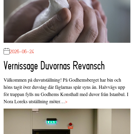
2026-06-24
Vernissage Duvornas Revansch
Välkommen på duvutställning! På Godhemsberget har bin och
höns tagit över duvslag där fåglarnas spår syns än. Halvvägs upp
för trappan fylls nu Godhems Konsthall med duvor från Istanbul. I
Nora Loreks utställning möter…
>