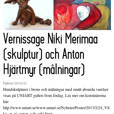
Vernissage Niki Merimaa
(skulptur) och Anton
Hjärtmyr (målningar)
Publicerat 2013.03.02
Hundskulpturer i brons och målningar med smått absurda varelser
visas på UNIART galleri from lördag. Läs mer om konstnärerna
här:
http://www.uniart.se/www.uniart.se/Nyheter/Poster/2013/2/24_Vil
ka_ar_ni_anton_och_niki.html