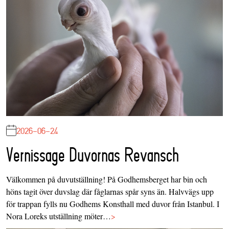
2026-06-24
Vernissage Duvornas Revansch
Välkommen på duvutställning! På Godhemsberget har bin och
höns tagit över duvslag där fåglarnas spår syns än. Halvvägs upp
för trappan fylls nu Godhems Konsthall med duvor från Istanbul. I
Nora Loreks utställning möter…
>