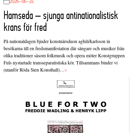
2026-06-24
Hamseda – sjunga antinationalistisk
krans för fred
På nationaldagen bjuder konstnärsduon aghili/karlsson in
besökarna till en fredsmanifestation där sångare och musiker från
olika traditioner såsom folkmusik och opera möter Konstgruppen
Fuls nystartade transseparatistiska kör. Tillsammans binder vi
(utanför Röda Sten Konsthall)…
>