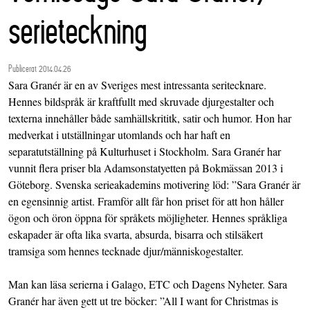
serieteckning
Publicerat 2014.04.26
Sara Granér är en av Sveriges mest intressanta seritecknare.
Hennes bildspråk är kraftfullt med skruvade djurgestalter och
texterna innehåller både samhällskrititk, satir och humor. Hon har
medverkat i utställningar utomlands och har haft en
separatutställning på Kulturhuset i Stockholm. Sara Granér har
vunnit flera priser bla Adamsonstatyetten på Bokmässan 2013 i
Göteborg. Svenska serieakademins motivering löd: ”Sara Granér är
en egensinnig artist. Framför allt får hon priset för att hon håller
ögon och öron öppna för språkets möjligheter. Hennes språkliga
eskapader är ofta lika svarta, absurda, bisarra och stilsäkert
tramsiga som hennes tecknade djur/människogestalter.
Man kan läsa serierna i Galago, ETC och Dagens Nyheter. Sara
Granér har även gett ut tre böcker: ”All I want for Christmas is